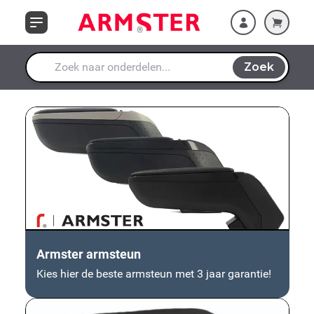
Ga naar de inhoud
Zoek
Waar ben je naar op zoek?
Armster armsteun
Kies hier de beste armsteun met 3 jaar garantie!