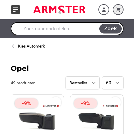
Ga naar de inhoud
Zoek
Waar ben je naar op zoek?
Kies Automerk
Opel
49
producten
-9%
-9%