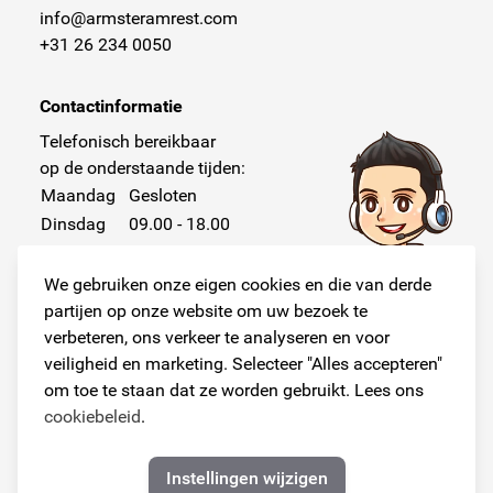
info@armsteramrest.com
+31 26 234 0050
Contactinformatie
Telefonisch bereikbaar
op de onderstaande tijden:
Maandag
Gesloten
Dinsdag
09.00 - 18.00
Woensdag
09.00 - 18.00
Donderdag
09.00 - 18.00
We gebruiken onze eigen cookies en die van derde
Vrijdag
09.00 - 18.00
partijen op onze website om uw bezoek te
verbeteren, ons verkeer te analyseren en voor
Zaterdag
Gesloten
veiligheid en marketing. Selecteer "Alles accepteren"
Zondag
Gesloten
om toe te staan dat ze worden gebruikt. Lees ons
cookiebeleid
.
Instellingen wijzigen