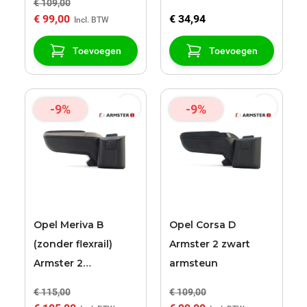
€ 109,00
€ 99,00
€ 34,94
Toevoegen
Toevoegen
-9%
-9%
Opel Meriva B
Opel Corsa D
(zonder flexrail)
Armster 2 zwart
Armster 2
armsteun
zwart/grijs
€ 115,00
€ 109,00
armsteun