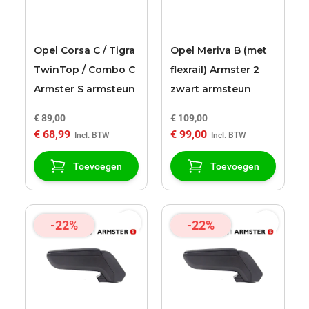
Opel Corsa C / Tigra
Opel Meriva B (met
TwinTop / Combo C
flexrail) Armster 2
Armster S armsteun
zwart armsteun
€ 89,00
€ 109,00
€ 68,99
€ 99,00
Toevoegen
Toevoegen
-22%
-22%