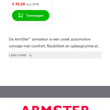
€ 99,00
Toevoegen
De ArmSter™ armsteun is een uniek automotive
concept met comfort, flexibiliteit en opbergruimte als
kernwoorden. Door vakkundige specialisten is voor
Lees meer
elk model een perfect passende armsteun ontwikkeld
welke een goede pasvorm verzekerd in uw auto
volgens de huidige kwaliteitseisen en -standaarden. -
Verkrijgbaar voor bijna alle gangbare voertuigen! -
Zeer hoge kwaliteit armsteun - Opslag mogelijkheid -
3 Jaar fabrieksgarantie - In slechts 15 minuten te
installeren! - ISO Certificaat - Bruikbaar voor
bestuurder en bijrijder - Verhoogde belastbaarheid