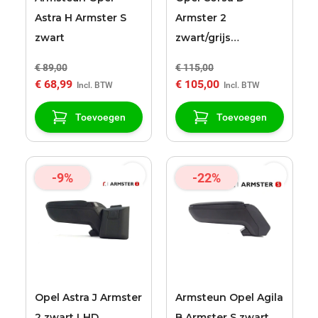
Astra H Armster S
Armster 2
zwart
zwart/grijs
armsteun
€ 89,00
€ 115,00
€ 68,99
€ 105,00
Toevoegen
Toevoegen
-9%
-22%
Opel Astra J Armster
Armsteun Opel Agila
2 zwart LHD
B Armster S zwart