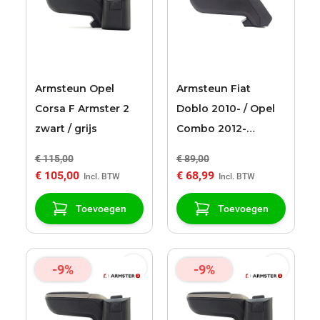
Armsteun Opel
Armsteun Fiat
Corsa F Armster 2
Doblo 2010- / Opel
zwart / grijs
Combo 2012-
Armster S zwart
€ 115,00
€ 89,00
(niet voor
€ 105,00
€ 68,99
bestelauto versie)
Toevoegen
Toevoegen
-9%
-9%