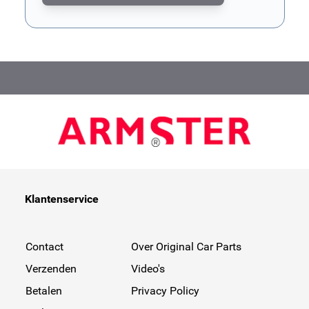
Dit formulier wordt beschermd door reCAPTCHA. Het
privacybe
Klantenservice
Contact
Over Original Car Parts
Verzenden
Video's
Betalen
Privacy Policy