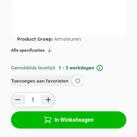
incl. BTW
€ 109,00
Artikelnummer:
V00823
Geschikt voor merk:
Opel
Geschikt voor model:
Meriva
Product Groep:
Armsteunen
Alle specificaties
Gemiddelde levertijd:
1 - 3 werkdagen
Toevoegen aan favorieten
Aantal
In Winkelwagen