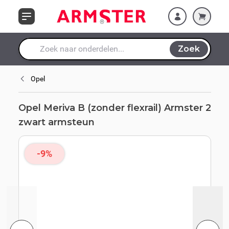
Ga naar de inhoud
armsteun
Zoek
Waar ben je naar op zoek?
Opel
Opel Meriva B (zonder flexrail) Armster 2
zwart armsteun
-9%