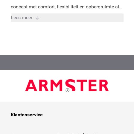
concept met comfort, flexibiliteit en opbergruimte als
kernwoorden. Door vakkundige specialisten is voor
Lees meer
elk model een perfect passende armsteun ontwikkeld
welke een goede pasvorm verzekerd in uw auto
volgens de huidige kwaliteitseisen en -standaarden. -
Verkrijgbaar voor bijna alle gangbare voertuigen! -
Zeer hoge kwaliteit armsteun - Opslag mogelijkheid -
3 Jaar fabrieksgarantie - In slechts 15 minuten te
installeren! - ISO Certificaat - Bruikbaar voor
bestuurder en bijrijder - Verhoogde belastbaarheid
van 80 KG! - Gemaakt in de EU.
Klantenservice