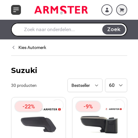
Ga naar de inhoud
Zoek
Waar ben je naar op zoek?
Kies Automerk
Suzuki
30
producten
-22%
-9%