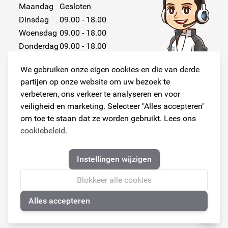
Maandag
Gesloten
Dinsdag
09.00 - 18.00
Woensdag
09.00 - 18.00
Donderdag
09.00 - 18.00
Vrijdag
09.00 - 18.00
We gebruiken onze eigen cookies en die van derde
Zaterdag
Gesloten
partijen op onze website om uw bezoek te
Zondag
Gesloten
verbeteren, ons verkeer te analyseren en voor
veiligheid en marketing. Selecteer "Alles accepteren"
om toe te staan dat ze worden gebruikt. Lees ons
cookiebeleid
.
Volg ons!
Instellingen wijzigen
Blokkeer alle cookies
Alles accepteren
© Copyright 2026
🍪
Armster Alle rechten voorbehouden