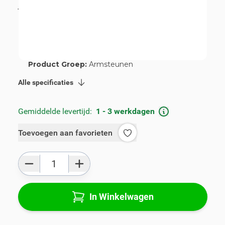
incl. BTW
€ 115,00
Artikelnummer:
V01582-2-ZR
Geschikt voor merk:
Suzuki
Geschikt voor model:
Swift
Product Groep:
Armsteunen
Alle specificaties
Gemiddelde levertijd:
1 - 3 werkdagen
Toevoegen aan favorieten
Aantal
In Winkelwagen