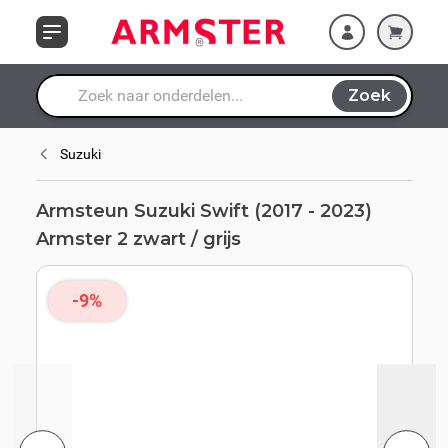
grijs
Ga naar de inhoud
Zoek
Waar ben je naar op zoek?
Suzuki
Armsteun Suzuki Swift (2017 - 2023)
Armster 2 zwart / grijs
-9%