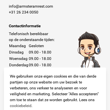
info@armsteramrest.com
+31 26 234 0050
Contactinformatie
Telefonisch bereikbaar
op de onderstaande tijden:
Maandag
Gesloten
Dinsdag
09.00 - 18.00
Woensdag
09.00 - 18.00
Donderdag
09.00 - 18.00
Vrijdag
09.00 - 18.00
We gebruiken onze eigen cookies en die van derde
Zaterdag
Gesloten
partijen op onze website om uw bezoek te
Zondag
Gesloten
verbeteren, ons verkeer te analyseren en voor
veiligheid en marketing. Selecteer "Alles accepteren"
om toe te staan dat ze worden gebruikt. Lees ons
cookiebeleid
.