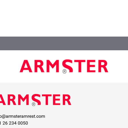
fo@armsteramrest.com
1 26 234 0050