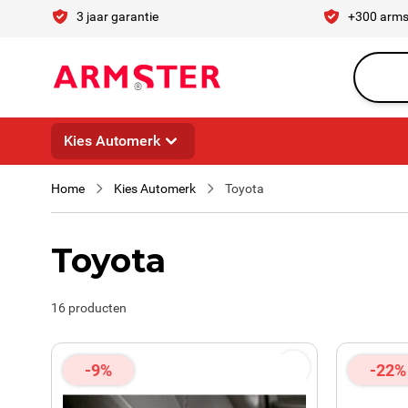
Ga naar de inhoud
3 jaar garantie
+300 arms
Waar ben 
Kies Automerk
Home
Kies Automerk
Toyota
Toyota
16
producten
-9%
-22%