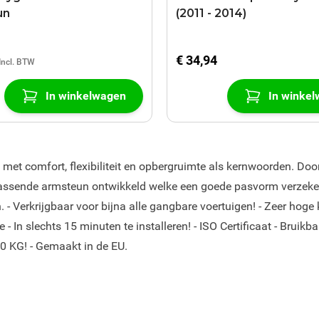
un
(2011 - 2014)
€ 34,94
In winkelwagen
In winke
et comfort, flexibiliteit en opbergruimte als kernwoorden. Doo
 passende armsteun ontwikkeld welke een goede pasvorm verzeke
 - Verkrijgbaar voor bijna alle gangbare voertuigen! - Zeer hoge 
- In slechts 15 minuten te installeren! - ISO Certificaat - Bruikb
80 KG! - Gemaakt in de EU.