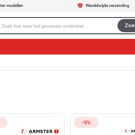
ter modellen
Wereldwijde verzending
Zoe
Zoe
je naar op zoek?
-9%