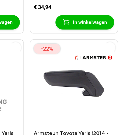
€ 34,94
lwagen
In winkelwagen
-22%
 Yaris
Armsteun Toyota Yaris (2014 -