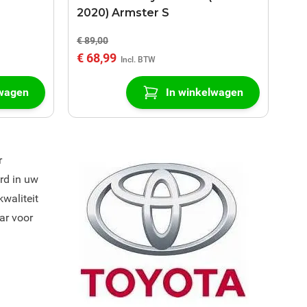
2020) Armster S
€ 89,00
€ 68,99
lwagen
In winkelwagen
r
rd in uw
kwaliteit
aar voor