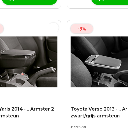
-9%
aris 2014 - .. Armster 2
Toyota Verso 2013 - .. A
rmsteun
zwart/grijs armsteun
€ 115,00