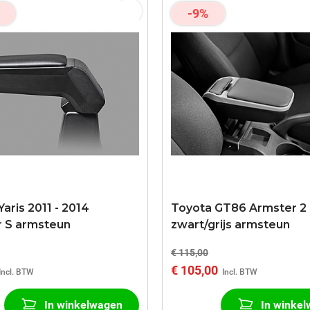
-9%
aris 2011 - 2014
Toyota GT86 Armster 2
 S armsteun
zwart/grijs armsteun
€ 115,00
€ 105,00
In winkelwagen
In winke