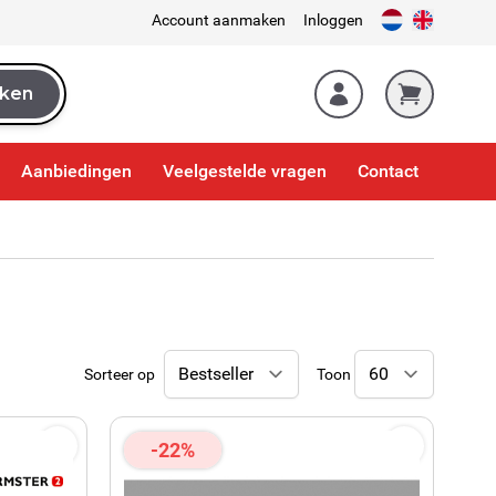
Account aanmaken
Inloggen
ken
k
Aanbiedingen
Veelgestelde vragen
Contact
Sorteer op
Toon
-22%