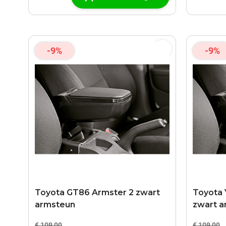
-9%
-9%
Toyota GT86 Armster 2 zwart
Toyota Y
armsteun
zwart a
€ 109,00
€ 109,00