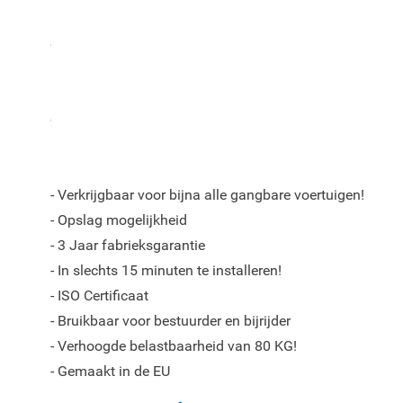
De ArmSter™ S armsteun is een uniek automotive concept 
opbergruimte als kernwoorden.
Door vakkundige specialisten is voor elk model een pe
ontwikkeld welke een goede pasvorm verzekerd in uw au
kwaliteitseisen en -standaarden.
- Verkrijgbaar voor bijna alle gangbare voertuigen!
- Opslag mogelijkheid
- 3 Jaar fabrieksgarantie
- In slechts 15 minuten te installeren!
- ISO Certificaat
- Bruikbaar voor bestuurder en bijrijder
- Verhoogde belastbaarheid van 80 KG!
- Gemaakt in de EU