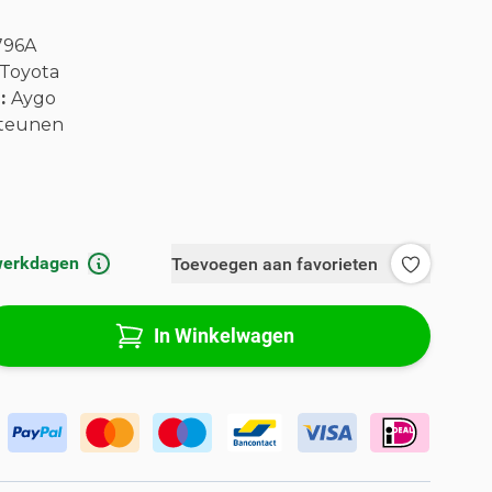
796A
Toyota
l:
Aygo
teunen
 werkdagen
Toevoegen aan favorieten
In Winkelwagen