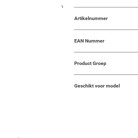
met comfort, flexibiliteit en
Artikelnummer
rfect passende armsteun
to volgens de huidige
EAN Nummer
Product Groep
Geschikt voor model