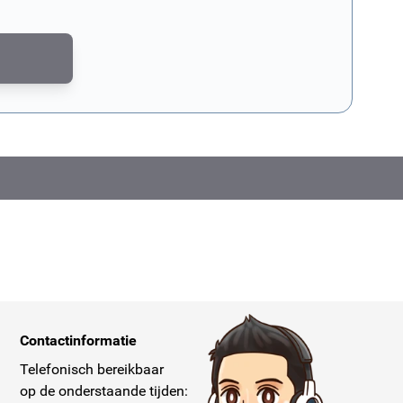
md door reCAPTCHA. Het
privacybeleid van Google
en de
servicevoorwaar
Contactinformatie
Telefonisch bereikbaar
op de onderstaande tijden: