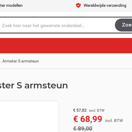
ter modellen
Wereldwijde verzending
Zoe
Zoe
je naar op zoek?
.. Armster S armsteun
ster S armsteun
excl. BTW
€ 73,55
€ 57,02
excl. BTW
€ 68,99
incl. BTW
incl. BTW
€ 89,00