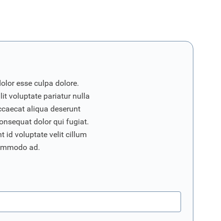
dolor esse culpa dolore.
it voluptate pariatur nulla
ccaecat aliqua deserunt
onsequat dolor qui fugiat.
 id voluptate velit cillum
commodo ad.