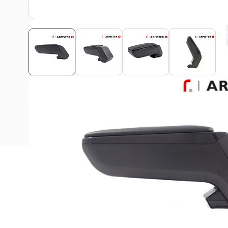
Bekijk montagehandleiding
Beschrijving
Deze Armster S armsteun is geschikt voor alle Toyota Ay