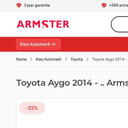
Ga naar de inhoud
3 jaar garantie
+300 arms
Waar ben 
Kies Automerk
Home
Kies Automerk
Toyota
Toyota Aygo 2014 - 
Toyota Aygo 2014 - .. Arm
-22%