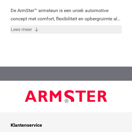
De ArmSter™ armsteun is een uniek automotive
concept met comfort, flexibiliteit en opbergruimte als
kernwoorden. Door vakkundige specialisten is voor
Lees meer
elk model een perfect passende armsteun ontwikkeld
welke een goede pasvorm verzekerd in uw auto
volgens de huidige kwaliteitseisen en -standaarden. -
Verkrijgbaar voor bijna alle gangbare voertuigen! -
Zeer hoge kwaliteit armsteun - Opslag mogelijkheid -
3 Jaar fabrieksgarantie - In slechts 15 minuten te
installeren! - ISO Certificaat - Bruikbaar voor
bestuurder en bijrijder - Verhoogde belastbaarheid
van 80 KG! - Gemaakt in de EU.
Klantenservice