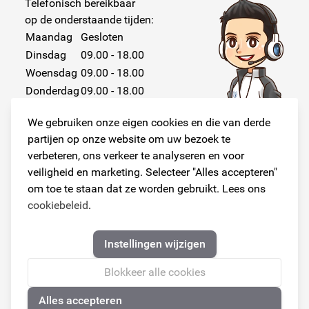
Telefonisch bereikbaar
op de onderstaande tijden:
Maandag
Gesloten
Dinsdag
09.00 - 18.00
Woensdag
09.00 - 18.00
Donderdag
09.00 - 18.00
Vrijdag
09.00 - 18.00
We gebruiken onze eigen cookies en die van derde
Zaterdag
Gesloten
partijen op onze website om uw bezoek te
Zondag
Gesloten
verbeteren, ons verkeer te analyseren en voor
veiligheid en marketing. Selecteer "Alles accepteren"
om toe te staan dat ze worden gebruikt. Lees ons
cookiebeleid
.
Volg ons!
Instellingen wijzigen
Blokkeer alle cookies
Alles accepteren
© Copyright 2026