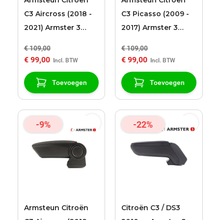
Armsteun Citroën
Armsteun Citroën
C3 Aircross (2018 -
C3 Picasso (2009 -
2021) Armster 3
2017) Armster 3
zwart stoffen
zwart kunstleder
€ 109,00
€ 109,00
bekleding
bekleding
€ 99,00
€ 99,00
Toevoegen
Toevoegen
-9%
-22%
Armsteun Citroën
Citroën C3 / DS3