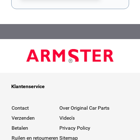
Dit formulier wordt beschermd door reCAPTCHA. Het
privacybe
Klantenservice
Contact
Over Original Car Parts
Verzenden
Video's
Betalen
Privacy Policy
Ruilen en retourneren
Sitemap