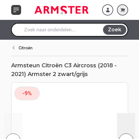
Ga naar de inhoud
zwart/grijs
Zoek
Waar ben je naar op zoek?
Citroën
Armsteun Citroën C3 Aircross (2018 -
2021) Armster 2 zwart/grijs
-9%