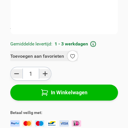
Artikelnummer:
V01577-2-ZR
Geschikt voor merk:
Citroën
Geschikt voor model:
C3 Aircross
Product Groep:
Armsteunen
Alle specificaties
Gemiddelde levertijd:
1 - 3 werkdagen
Toevoegen aan favorieten
Aantal
In Winkelwagen
Betaal veilig met: