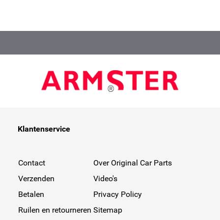
volgens de huidige kwaliteitseisen en -standaarden. -
Verkrijgbaar voor bijna alle gangbare voertuigen! -
Zeer hoge kwaliteit armsteun - Opslag mogelijkheid -
3 Jaar fabrieksgarantie - In slechts 15 minuten te
installeren! - ISO Certificaat - Bruikbaar voor
bestuurder en bijrijder - Verhoogde belastbaarheid
van 80 KG! - Gemaakt in de EU.
Klantenservice
Contact
Over Original Car Parts
Verzenden
Video's
Betalen
Privacy Policy
Ruilen en retourneren
Sitemap