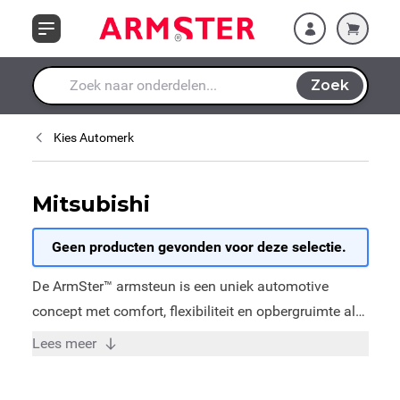
Ga naar de inhoud
Zoek
Waar ben je naar op zoek?
Kies Automerk
Mitsubishi
Geen producten gevonden voor deze selectie.
De ArmSter™ armsteun is een uniek automotive
concept met comfort, flexibiliteit en opbergruimte als
kernwoorden. Door vakkundige specialisten is voor
Lees meer
elk model een perfect passende armsteun ontwikkeld
welke een goede pasvorm verzekerd in uw auto