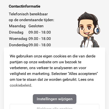
Contactinformatie
Telefonisch bereikbaar
op de onderstaande tijden:
Maandag
Gesloten
Dinsdag
09.00 - 18.00
Woensdag
09.00 - 18.00
Donderdag
09.00 - 18.00
Vrijdag
09.00 - 18.00
We gebruiken onze eigen cookies en die van derde
Zaterdag
Gesloten
partijen op onze website om uw bezoek te
Zondag
Gesloten
verbeteren, ons verkeer te analyseren en voor
veiligheid en marketing. Selecteer "Alles accepteren"
om toe te staan dat ze worden gebruikt. Lees ons
cookiebeleid
.
Volg ons!
Instellingen wijzigen
Blokkeer alle cookies