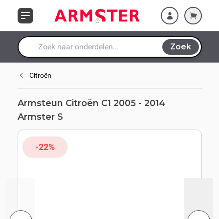
Ga naar de inhoud
Zoek
Waar ben je naar op zoek?
Citroën
Armsteun Citroën C1 2005 - 2014
Armster S
-22%