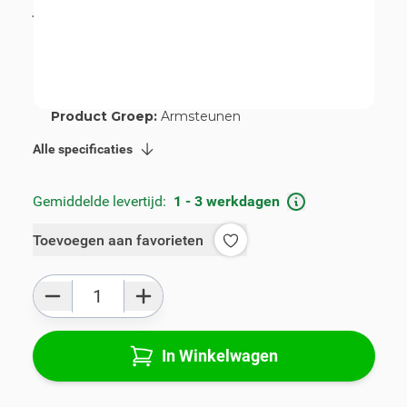
incl. BTW
€ 89,00
Artikelnummer:
V00622A
Geschikt voor merk:
Citroën
Geschikt voor model:
C1
Product Groep:
Armsteunen
Alle specificaties
Gemiddelde levertijd:
1 - 3 werkdagen
Toevoegen aan favorieten
Aantal
In Winkelwagen