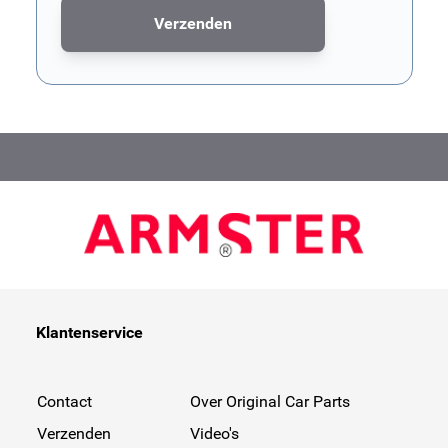
Verzenden
Dit formulier wordt beschermd door reCAPTCHA. Het
privacybe
Klantenservice
Contact
Over Original Car Parts
Verzenden
Video's