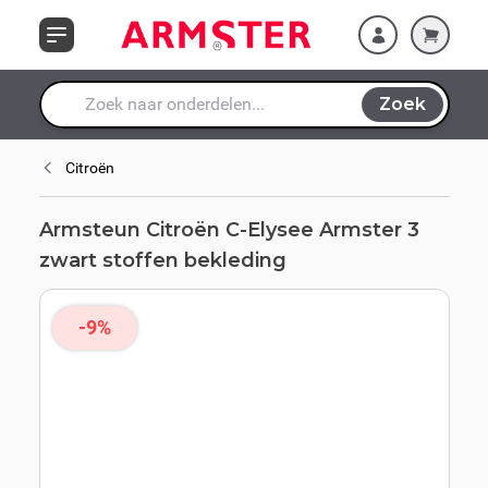
Ga naar de inhoud
bekleding
Zoek
Waar ben je naar op zoek?
Citroën
Armsteun Citroën C-Elysee Armster 3
zwart stoffen bekleding
-9%