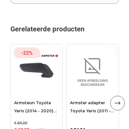
Dit formulier wordt beschermd door reCAPTCHA. Het
privacybe
Gerelateerde producten
-22%
T
A
Armsteun Toyota
Armster adapter
Yaris (2014 - 2020)
Toyota Yaris (2011 -
Armster S
2014)
€ 89,00
€