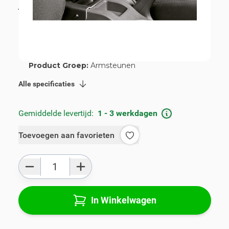
incl. BTW
€ 109,00
Artikelnummer:
V00794
Geschikt voor merk:
Toyota
Geschikt voor model:
Yaris
Product Groep:
Armsteunen
Alle specificaties
Gemiddelde levertijd:
1 - 3 werkdagen
Toevoegen aan favorieten
Aantal
In Winkelwagen