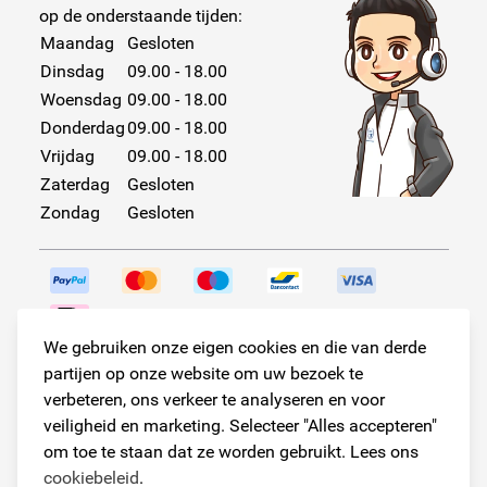
op de onderstaande tijden:
Maandag
Gesloten
Dinsdag
09.00 - 18.00
Woensdag
09.00 - 18.00
Donderdag
09.00 - 18.00
Vrijdag
09.00 - 18.00
Zaterdag
Gesloten
Zondag
Gesloten
We gebruiken onze eigen cookies en die van derde
Volg ons!
partijen op onze website om uw bezoek te
verbeteren, ons verkeer te analyseren en voor
veiligheid en marketing. Selecteer "Alles accepteren"
om toe te staan dat ze worden gebruikt. Lees ons
© Copyright 2026
cookiebeleid
.
Armster Alle rechten voorbehouden