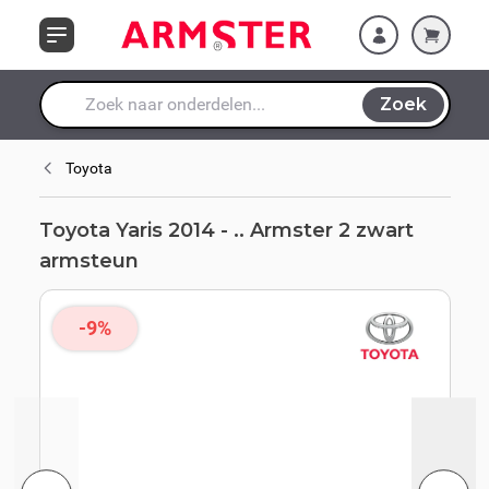
Ga naar de inhoud
Zoek
Waar ben je naar op zoek?
Toyota
Toyota Yaris 2014 - .. Armster 2 zwart
armsteun
-9%