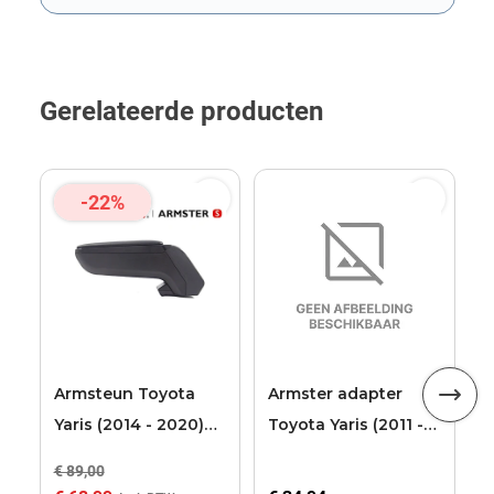
Dit formulier wordt beschermd door reCAPTCHA. Het
privacybe
Gerelateerde producten
-22%
T
A
Armsteun Toyota
Armster adapter
Yaris (2014 - 2020)
Toyota Yaris (2011 -
Armster S
2014)
€ 89,00
€