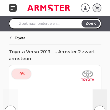
Ga naar de inhoud
Zoek
Waar ben je naar op zoek?
Toyota
Toyota Verso 2013 - .. Armster 2 zwart
armsteun
-9%