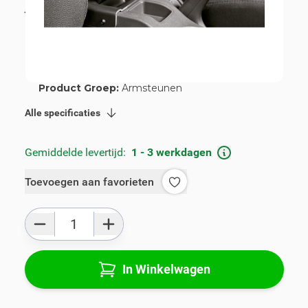
incl. BTW
€ 109,00
Artikelnummer:
V00660
Geschikt voor merk:
Toyota
Geschikt voor model:
Verso
Product Groep:
Armsteunen
Alle specificaties
Gemiddelde levertijd:
1 - 3 werkdagen
Toevoegen aan favorieten
Aantal
In Winkelwagen