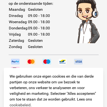
op de onderstaande tijden:
Maandag
Gesloten
Dinsdag
09.00 - 18.00
Woensdag
09.00 - 18.00
Donderdag
09.00 - 18.00
Vrijdag
09.00 - 18.00
Zaterdag
Gesloten
Zondag
Gesloten
We gebruiken onze eigen cookies en die van derde
Volg ons!
partijen op onze website om uw bezoek te
verbeteren, ons verkeer te analyseren en voor
veiligheid en marketing. Selecteer "Alles accepteren"
om toe te staan dat ze worden gebruikt. Lees ons
© Copyright 2026
cookiebeleid
.
Armster Alle rechten voorbehouden