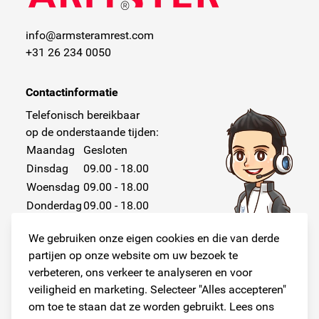
info@armsteramrest.com
+31 26 234 0050
Contactinformatie
Telefonisch bereikbaar
op de onderstaande tijden:
Maandag
Gesloten
Dinsdag
09.00 - 18.00
Woensdag
09.00 - 18.00
Donderdag
09.00 - 18.00
Vrijdag
09.00 - 18.00
We gebruiken onze eigen cookies en die van derde
Zaterdag
Gesloten
partijen op onze website om uw bezoek te
Zondag
Gesloten
verbeteren, ons verkeer te analyseren en voor
veiligheid en marketing. Selecteer "Alles accepteren"
om toe te staan dat ze worden gebruikt. Lees ons