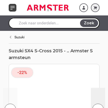
Ga naar de inhoud
Zoek
Waar ben je naar op zoek?
Suzuki
Suzuki SX4 S-Cross 2015 - .. Armster S
armsteun
-22%