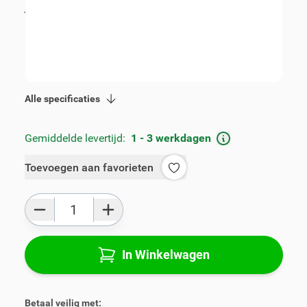
incl. BTW
€ 89,00
Artikelnummer:
V00842
Geschikt voor merk:
Suzuki
Product Groep:
Armsteunen
Alle specificaties
Gemiddelde levertijd:
1 - 3 werkdagen
Toevoegen aan favorieten
Aantal
In Winkelwagen
Betaal veilig met: