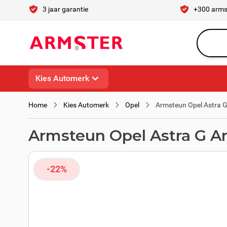
Ga naar de inhoud
3 jaar garantie
+300 arms
Waar ben 
Kies Automerk
Home
Kies Automerk
Opel
Armsteun Opel Astra G
Armsteun Opel Astra G Ar
-22%