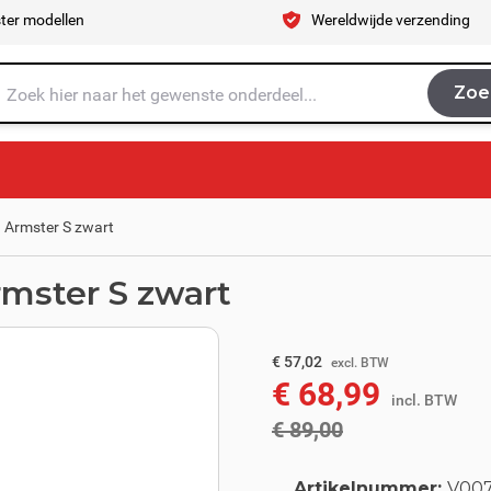
ter modellen
Wereldwijde verzending
Zoe
Zoe
je naar op zoek?
 Armster S zwart
mster S zwart
excl. BTW
€ 73,55
€ 57,02
excl. BTW
€ 68,99
incl. BTW
incl. BTW
€ 89,00
Artikelnummer:
V007