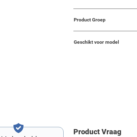
rfect passende armsteun
Product Groep
to volgens de huidige
Geschikt voor model
Product Vraag