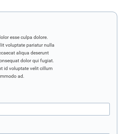
dolor esse culpa dolore.
it voluptate pariatur nulla
ccaecat aliqua deserunt
onsequat dolor qui fugiat.
 id voluptate velit cillum
commodo ad.