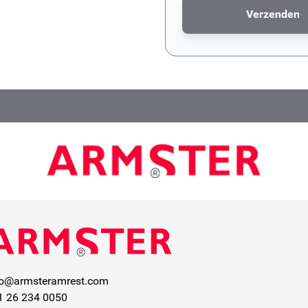
Verzenden
Dit formulier wordt bescher
fo@armsteramrest.com
1 26 234 0050