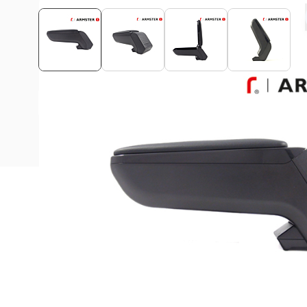
Bekijk montagehandleiding
Beschrijving
Deze Armster S armsteun is geschikt voor alle Opel Ast
De ArmSter™ S armsteun is een uniek automotive concept 