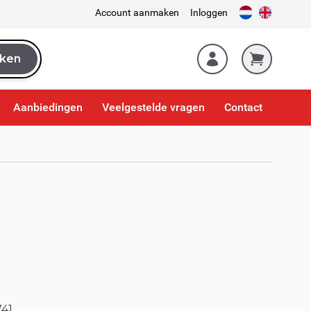
Account aanmaken
Inloggen
ken
k
Aanbiedingen
Veelgestelde vragen
Contact
41