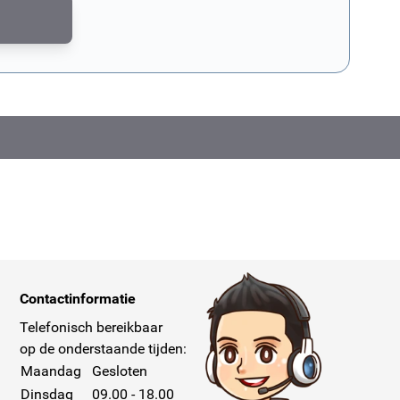
md door reCAPTCHA. Het
privacybeleid van Google
en de
servicevoorwaar
Contactinformatie
Telefonisch bereikbaar
op de onderstaande tijden:
Maandag
Gesloten
Dinsdag
09.00 - 18.00