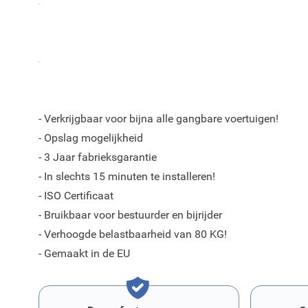
opbergruimte als kernwoorden.
Door vakkundige specialisten is voor elk model een pe
ontwikkeld welke een goede pasvorm verzekerd in uw au
kwaliteitseisen en -standaarden.
- Verkrijgbaar voor bijna alle gangbare voertuigen!
- Opslag mogelijkheid
- 3 Jaar fabrieksgarantie
- In slechts 15 minuten te installeren!
- ISO Certificaat
- Bruikbaar voor bestuurder en bijrijder
- Verhoogde belastbaarheid van 80 KG!
- Gemaakt in de EU