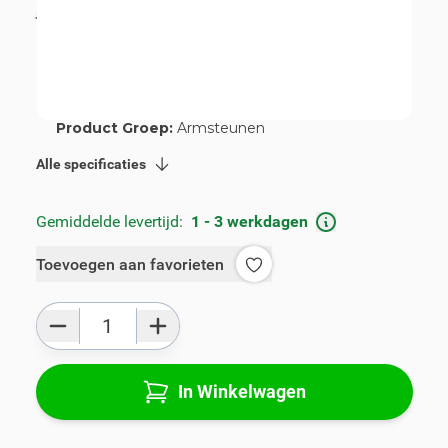
incl. BTW
€ 115,00
Artikelnummer:
V00346
Geschikt voor merk:
Opel
Geschikt voor model:
Astra
Product Groep:
Armsteunen
Alle specificaties
Gemiddelde levertijd:
1 - 3 werkdagen
Toevoegen aan favorieten
Aantal
In Winkelwagen