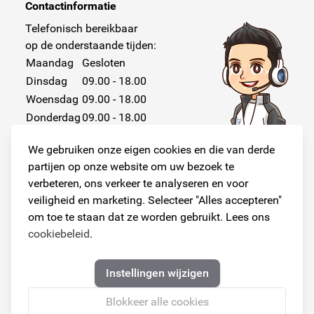
Contactinformatie
Telefonisch bereikbaar
op de onderstaande tijden:
Maandag
Gesloten
Dinsdag
09.00 - 18.00
Woensdag
09.00 - 18.00
Donderdag
09.00 - 18.00
Vrijdag
09.00 - 18.00
We gebruiken onze eigen cookies en die van derde
Zaterdag
Gesloten
partijen op onze website om uw bezoek te
Zondag
Gesloten
verbeteren, ons verkeer te analyseren en voor
veiligheid en marketing. Selecteer "Alles accepteren"
om toe te staan dat ze worden gebruikt. Lees ons
cookiebeleid
.
Volg ons!
Instellingen wijzigen
Blokkeer alle cookies