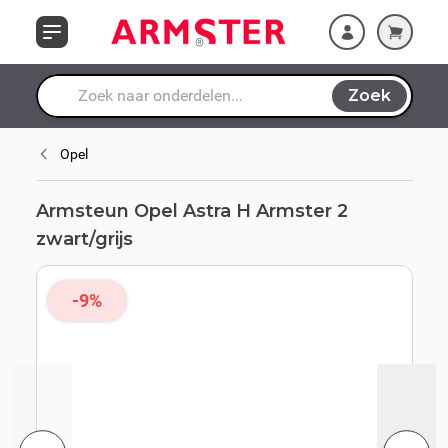
Ga naar de inhoud
Zoek
Waar ben je naar op zoek?
Opel
Armsteun Opel Astra H Armster 2
zwart/grijs
-9%