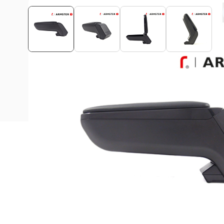
Beschrijving
Deze Armster S armsteun is geschikt voor alle Opel Karl
De ArmSter™ S armsteun is een uniek automotive concept 