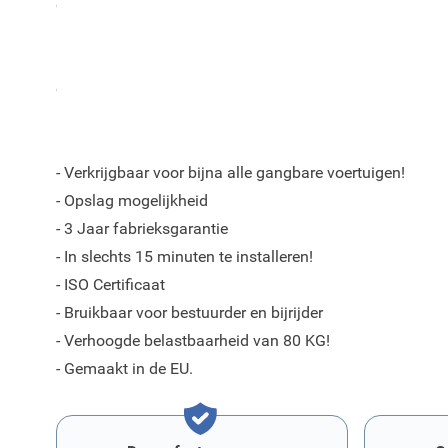
opbergruimte als kernwoorden.
Door vakkundige specialisten is voor elk model een pe
ontwikkeld welke een goede pasvorm verzekerd in uw au
kwaliteitseisen en -standaarden.
- Verkrijgbaar voor bijna alle gangbare voertuigen!
- Opslag mogelijkheid
- 3 Jaar fabrieksgarantie
- In slechts 15 minuten te installeren!
- ISO Certificaat
- Bruikbaar voor bestuurder en bijrijder
- Verhoogde belastbaarheid van 80 KG!
- Gemaakt in de EU.