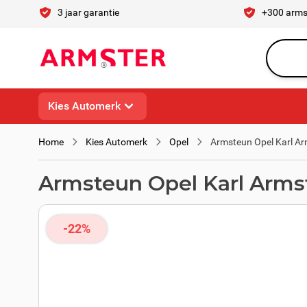
Ga naar de inhoud
3 jaar garantie
+300 arms
Waar ben 
Kies Automerk
Home
Kies Automerk
Opel
Armsteun Opel Karl Ar
Armsteun Opel Karl Armst
-22%