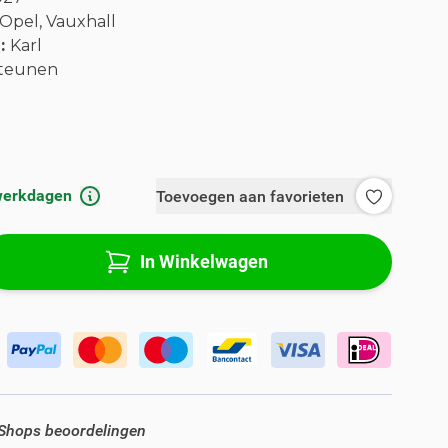
Opel, Vauxhall
l:
Karl
teunen
 werkdagen
Toevoegen aan favorieten
In Winkelwagen
 Shops beoordelingen