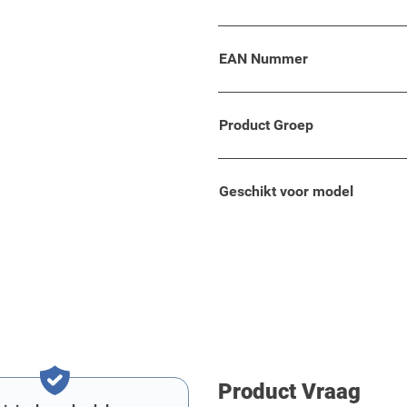
rfect passende armsteun
EAN Nummer
to volgens de huidige
Product Groep
Geschikt voor model
Product Vraag