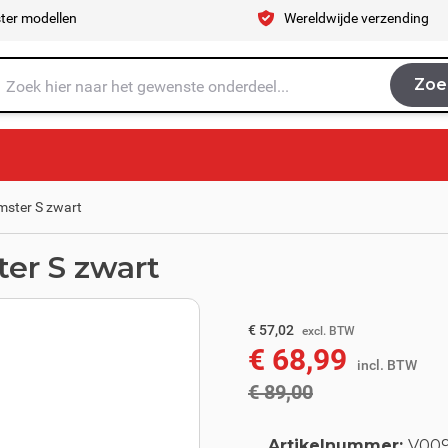
ter modellen
Wereldwijde verzending
Zoe
Zoe
je naar op zoek?
mster S zwart
er S zwart
excl. BTW
€ 73,55
€ 57,02
excl. BTW
€ 68,99
incl. BTW
incl. BTW
€ 89,00
Artikelnummer:
V00