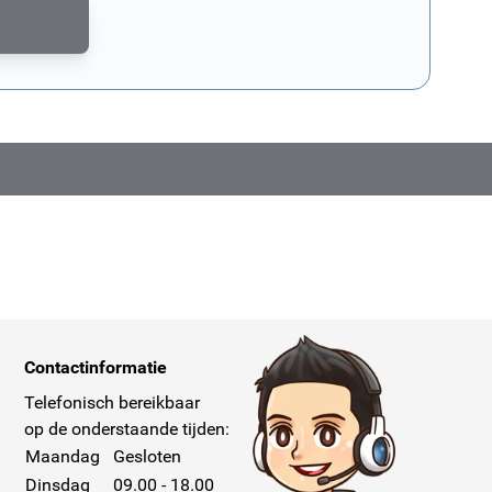
md door reCAPTCHA. Het
privacybeleid van Google
en de
servicevoorwaar
Contactinformatie
Telefonisch bereikbaar
op de onderstaande tijden:
Maandag
Gesloten
Dinsdag
09.00 - 18.00