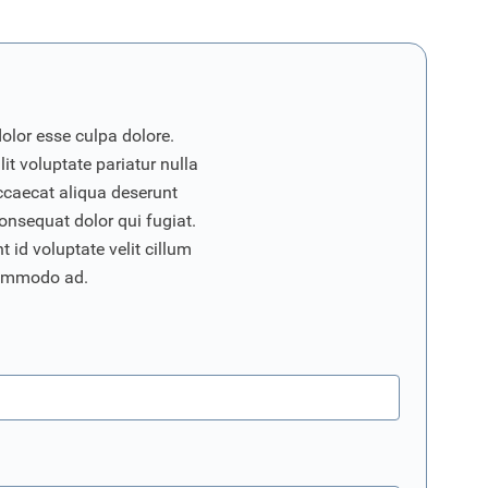
dolor esse culpa dolore.
it voluptate pariatur nulla
ccaecat aliqua deserunt
onsequat dolor qui fugiat.
 id voluptate velit cillum
commodo ad.