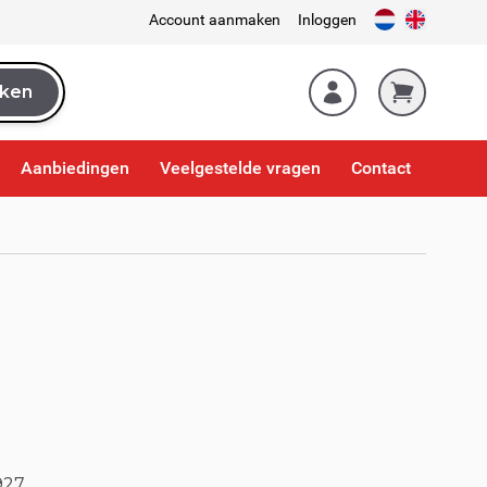
Account aanmaken
Inloggen
ken
k
Aanbiedingen
Veelgestelde vragen
Contact
927