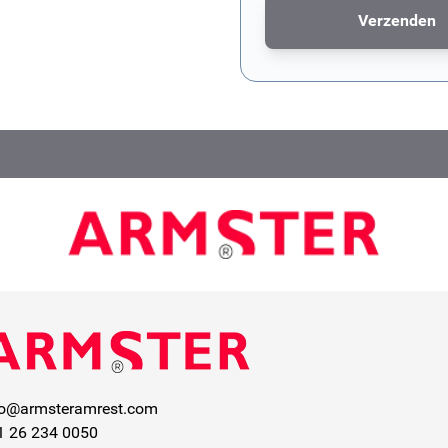
Verzenden
Dit formulier wordt bescher
fo@armsteramrest.com
1 26 234 0050