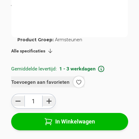
incl. BTW
€ 115,00
Artikelnummer:
V00824
Geschikt voor merk:
Opel
Geschikt voor model:
Meriva
Product Groep:
Armsteunen
Alle specificaties
Gemiddelde levertijd:
1 - 3 werkdagen
Toevoegen aan favorieten
Aantal
In Winkelwagen