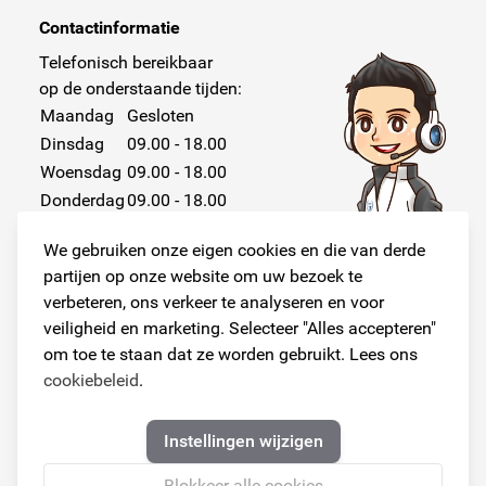
Contactinformatie
Telefonisch bereikbaar
op de onderstaande tijden:
Maandag
Gesloten
Dinsdag
09.00 - 18.00
Woensdag
09.00 - 18.00
Donderdag
09.00 - 18.00
Vrijdag
09.00 - 18.00
We gebruiken onze eigen cookies en die van derde
Zaterdag
Gesloten
partijen op onze website om uw bezoek te
Zondag
Gesloten
verbeteren, ons verkeer te analyseren en voor
veiligheid en marketing. Selecteer "Alles accepteren"
om toe te staan dat ze worden gebruikt. Lees ons
cookiebeleid
.
Volg ons!
Instellingen wijzigen
Blokkeer alle cookies