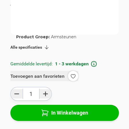
incl. BTW
€ 89,00
Artikelnummer:
V00866
Geschikt voor merk:
Opel
Geschikt voor model:
Meriva
Product Groep:
Armsteunen
Alle specificaties
Gemiddelde levertijd:
1 - 3 werkdagen
Toevoegen aan favorieten
Aantal
In Winkelwagen