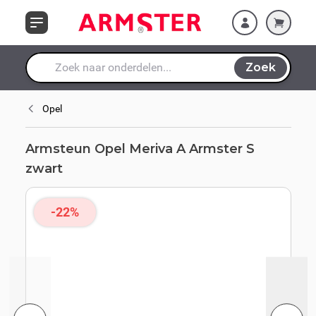
Ga naar de inhoud
Zoek
Waar ben je naar op zoek?
Opel
Armsteun Opel Meriva A Armster S
zwart
-22%