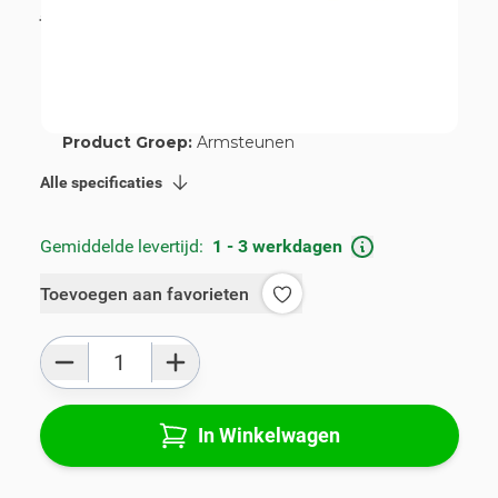
incl. BTW
€ 115,00
Artikelnummer:
V00370
Geschikt voor merk:
Opel
Geschikt voor model:
Agila
Product Groep:
Armsteunen
Alle specificaties
Gemiddelde levertijd:
1 - 3 werkdagen
Toevoegen aan favorieten
Aantal
In Winkelwagen