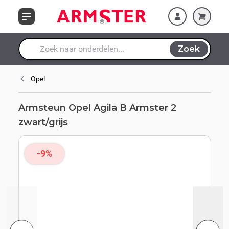
Ga naar de inhoud
Zoek
Waar ben je naar op zoek?
Opel
Armsteun Opel Agila B Armster 2
zwart/grijs
-9%