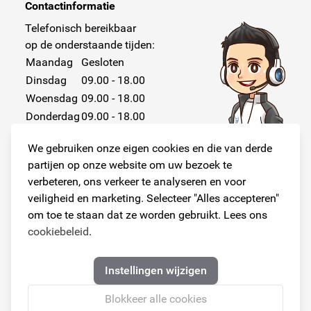
Contactinformatie
Telefonisch bereikbaar
op de onderstaande tijden:
Maandag
Gesloten
Dinsdag
09.00 - 18.00
Woensdag
09.00 - 18.00
Donderdag
09.00 - 18.00
Vrijdag
09.00 - 18.00
We gebruiken onze eigen cookies en die van derde
Zaterdag
Gesloten
partijen op onze website om uw bezoek te
Zondag
Gesloten
verbeteren, ons verkeer te analyseren en voor
veiligheid en marketing. Selecteer "Alles accepteren"
om toe te staan dat ze worden gebruikt. Lees ons
cookiebeleid
.
Volg ons!
Instellingen wijzigen
Blokkeer alle cookies