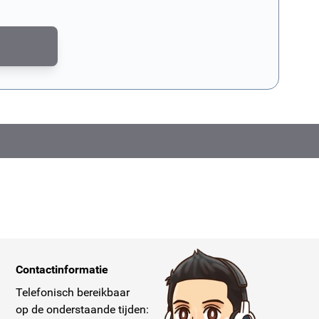
md door reCAPTCHA. Het
privacybeleid van Google
en de
servicevoorwaar
Contactinformatie
Telefonisch bereikbaar
op de onderstaande tijden: