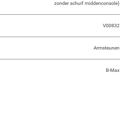
zonder schuif middenconsole)
V00832
Armsteunen
B-Max