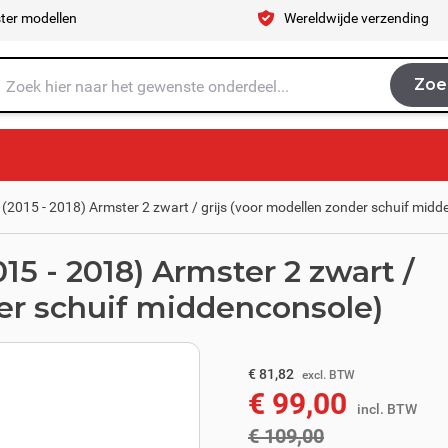
ter modellen
Wereldwijde verzending
Zoe
Zoe
je naar op zoek?
2015 - 2018) Armster 2 zwart / grijs (voor modellen zonder schuif midd
5 - 2018) Armster 2 zwart /
der schuif middenconsole)
excl. BTW
€ 90,08
€ 81,82
excl. BTW
€ 99,00
incl. BTW
incl. BTW
€ 109,00