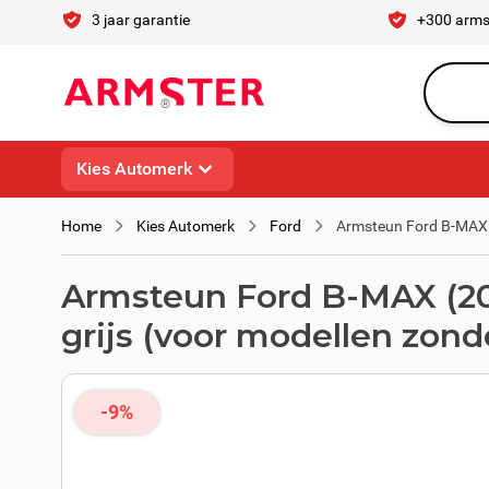
Ga naar de inhoud
3 jaar garantie
+300 arms
Waar ben 
Kies Automerk
Home
Kies Automerk
Ford
Armsteun Ford B-MAX (
Armsteun Ford B-MAX (201
grijs (voor modellen zon
-9%