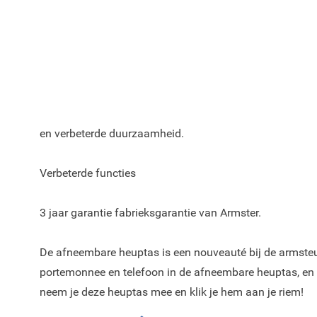
Kleur van de Armster 2 armsteun voor de Ford B-Max is 
De Armster 2 armsteun heeft een geïntegreerde afneem
Metalen mechaniek aan de binnenkant dat zorgt voor e
en verbeterde duurzaamheid.
Verbeterde functies
3 jaar garantie fabrieksgarantie van Armster.
De afneembare heuptas is een nouveauté bij de armsteu
portemonnee en telefoon in de afneembare heuptas, en 
neem je deze heuptas mee en klik je hem aan je riem!