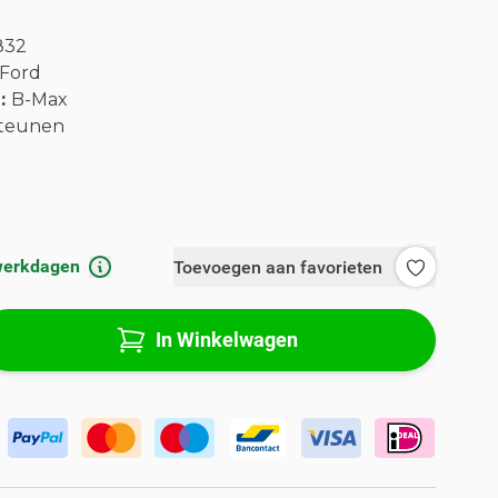
832
Ford
l:
B-Max
teunen
 werkdagen
Toevoegen aan favorieten
In Winkelwagen