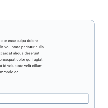
dolor esse culpa dolore.
it voluptate pariatur nulla
ccaecat aliqua deserunt
onsequat dolor qui fugiat.
 id voluptate velit cillum
commodo ad.