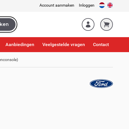
Account aanmaken
Inloggen
ken
k
Aanbiedingen
Veelgestelde vragen
Contact
enconsole)