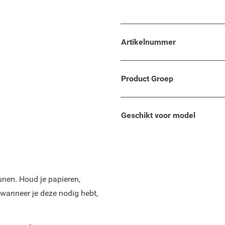
zwart met een grijze rand.
Artikelnummer
bare heuptas.
Product Groep
en verhoogde belastbaarheid
Geschikt voor model
nen. Houd je papieren,
wanneer je deze nodig hebt,