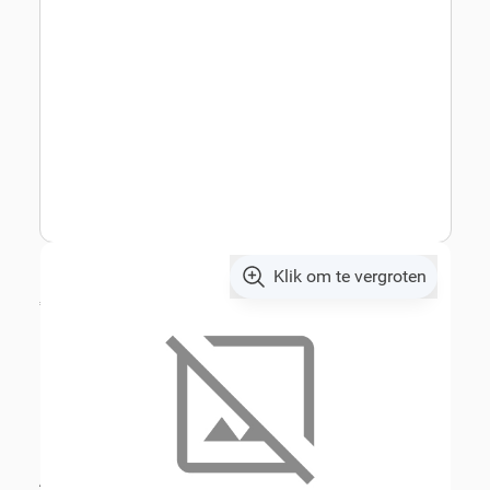
Klik om te vergroten
€ 81,82
excl. BTW
€ 99,00
incl. BTW
Artikelnummer:
V01024
Geschikt voor merk:
Ford
Geschikt voor model:
Focus
Alle specificaties