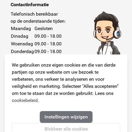
Contactinformatie
Telefonisch bereikbaar
op de onderstaande tijden:
Maandag
Gesloten
Dinsdag
09.00 - 18.00
Woensdag
09.00 - 18.00
Donderdag
09.00 - 18.00
Vrijdag
09.00 - 18.00
We gebruiken onze eigen cookies en die van derde
Zaterdag
Gesloten
partijen op onze website om uw bezoek te
Zondag
Gesloten
verbeteren, ons verkeer te analyseren en voor
veiligheid en marketing. Selecteer "Alles accepteren"
om toe te staan dat ze worden gebruikt. Lees ons
cookiebeleid
.
Volg ons!
Instellingen wijzigen
Blokkeer alle cookies