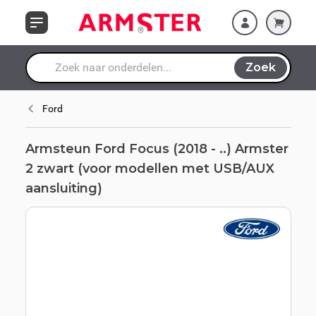
Ga naar de inhoud
(voor modellen met
USB/AUX
aansluiting)
Zoek
Waar ben je naar op zoek?
Ford
Armsteun Ford Focus (2018 - ..) Armster
2 zwart (voor modellen met USB/AUX
aansluiting)