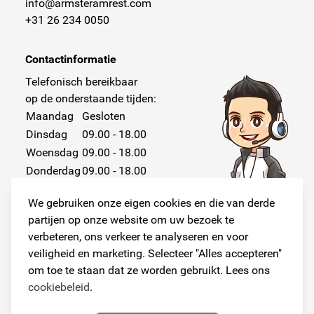
info@armsteramrest.com
+31 26 234 0050
Contactinformatie
Telefonisch bereikbaar
op de onderstaande tijden:
Maandag
Gesloten
Dinsdag
09.00 - 18.00
Woensdag
09.00 - 18.00
Donderdag
09.00 - 18.00
Vrijdag
09.00 - 18.00
We gebruiken onze eigen cookies en die van derde
Zaterdag
Gesloten
partijen op onze website om uw bezoek te
Zondag
Gesloten
verbeteren, ons verkeer te analyseren en voor
veiligheid en marketing. Selecteer "Alles accepteren"
om toe te staan dat ze worden gebruikt. Lees ons
cookiebeleid
.