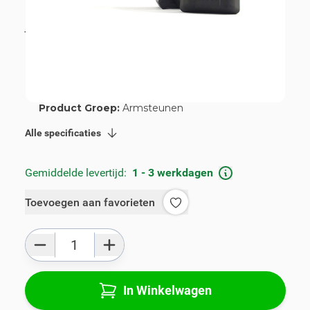
€ 99,00
incl. BTW
incl. BTW
€ 109,00
Artikelnummer:
V01532-2-G
Geschikt voor merk:
Ford
Geschikt voor model:
Puma
Product Groep:
Armsteunen
Alle specificaties
Gemiddelde levertijd:
1 - 3 werkdagen
Toevoegen aan favorieten
Aantal
In Winkelwagen