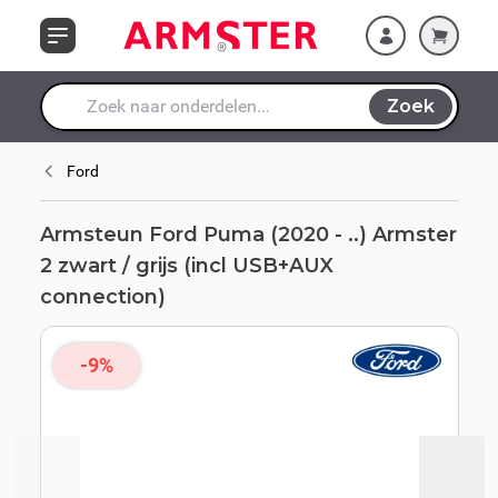
Ga naar de inhoud
grijs (incl USB+AUX
connection)
Zoek
Waar ben je naar op zoek?
Ford
Armsteun Ford Puma (2020 - ..) Armster
2 zwart / grijs (incl USB+AUX
connection)
-9%