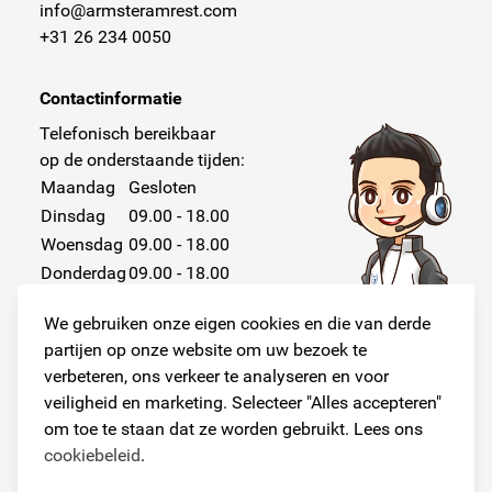
info@armsteramrest.com
+31 26 234 0050
Contactinformatie
Telefonisch bereikbaar
op de onderstaande tijden:
Maandag
Gesloten
Dinsdag
09.00 - 18.00
Woensdag
09.00 - 18.00
Donderdag
09.00 - 18.00
Vrijdag
09.00 - 18.00
We gebruiken onze eigen cookies en die van derde
Zaterdag
Gesloten
partijen op onze website om uw bezoek te
Zondag
Gesloten
verbeteren, ons verkeer te analyseren en voor
veiligheid en marketing. Selecteer "Alles accepteren"
om toe te staan dat ze worden gebruikt. Lees ons
cookiebeleid
.