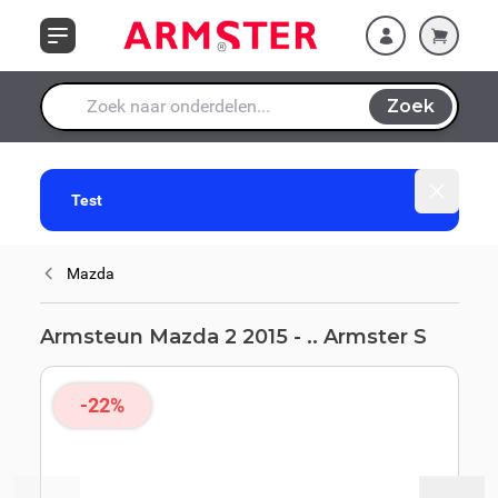
Ga naar de inhoud
Zoek
Waar ben je naar op zoek?
Dismiss
Test
Mazda
Armsteun Mazda 2 2015 - .. Armster S
-22%