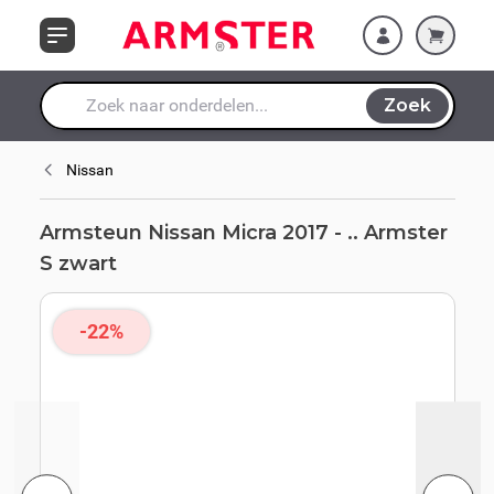
Ga naar de inhoud
Zoek
Waar ben je naar op zoek?
Nissan
Armsteun Nissan Micra 2017 - .. Armster
S zwart
-22%