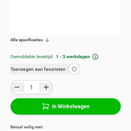
Artikelnummer:
V01628-S
Geschikt voor merk:
Nissan
Geschikt voor model:
Micra
Geschikt voor modeljaar:
2017, 2018, 2019, 2020,
2021, 2022, 2023
Product Groep:
Armsteunen
Alle specificaties
Gemiddelde levertijd:
1 - 3 werkdagen
Toevoegen aan favorieten
Aantal
In Winkelwagen
Betaal veilig met: