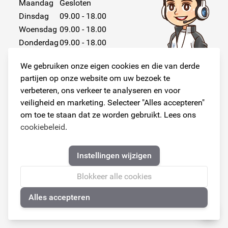
Maandag
Gesloten
Dinsdag
09.00 - 18.00
Woensdag
09.00 - 18.00
Donderdag
09.00 - 18.00
Vrijdag
09.00 - 18.00
We gebruiken onze eigen cookies en die van derde
Zaterdag
Gesloten
partijen op onze website om uw bezoek te
Zondag
Gesloten
verbeteren, ons verkeer te analyseren en voor
veiligheid en marketing. Selecteer "Alles accepteren"
om toe te staan dat ze worden gebruikt. Lees ons
cookiebeleid
.
Volg ons!
Instellingen wijzigen
Blokkeer alle cookies
Alles accepteren
© Copyright 2026
🍪
Armster Alle rechten voorbehouden