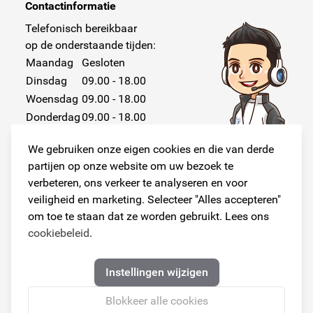
Contactinformatie
Telefonisch bereikbaar
op de onderstaande tijden:
Maandag
Gesloten
Dinsdag
09.00 - 18.00
Woensdag
09.00 - 18.00
Donderdag
09.00 - 18.00
Vrijdag
09.00 - 18.00
We gebruiken onze eigen cookies en die van derde
Zaterdag
Gesloten
partijen op onze website om uw bezoek te
Zondag
Gesloten
verbeteren, ons verkeer te analyseren en voor
veiligheid en marketing. Selecteer "Alles accepteren"
om toe te staan dat ze worden gebruikt. Lees ons
cookiebeleid
.
Volg ons!
Instellingen wijzigen
Blokkeer alle cookies