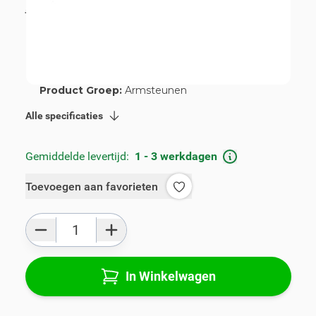
incl. BTW
€ 109,00
Artikelnummer:
V00965
Geschikt voor merk:
Nissan
Geschikt voor model:
Micra
Product Groep:
Armsteunen
Alle specificaties
Gemiddelde levertijd:
1 - 3 werkdagen
Toevoegen aan favorieten
Aantal
In Winkelwagen