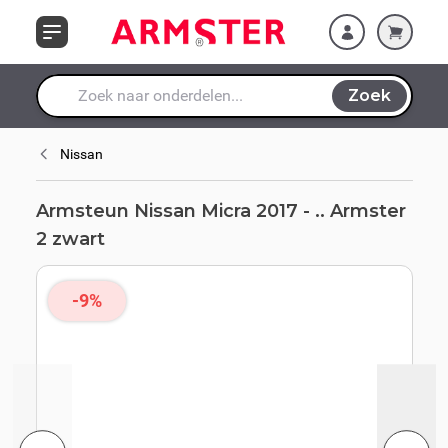
Ga naar de inhoud
Zoek
Waar ben je naar op zoek?
Nissan
Armsteun Nissan Micra 2017 - .. Armster
2 zwart
-9%