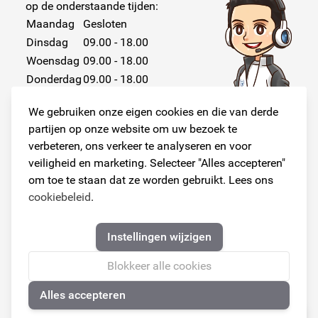
op de onderstaande tijden:
Maandag
Gesloten
Dinsdag
09.00 - 18.00
Woensdag
09.00 - 18.00
Donderdag
09.00 - 18.00
Vrijdag
09.00 - 18.00
We gebruiken onze eigen cookies en die van derde
Zaterdag
Gesloten
partijen op onze website om uw bezoek te
Zondag
Gesloten
verbeteren, ons verkeer te analyseren en voor
veiligheid en marketing. Selecteer "Alles accepteren"
om toe te staan dat ze worden gebruikt. Lees ons
cookiebeleid
.
Volg ons!
Instellingen wijzigen
Blokkeer alle cookies
Alles accepteren
© Copyright 2026
🍪
Armster Alle rechten voorbehouden