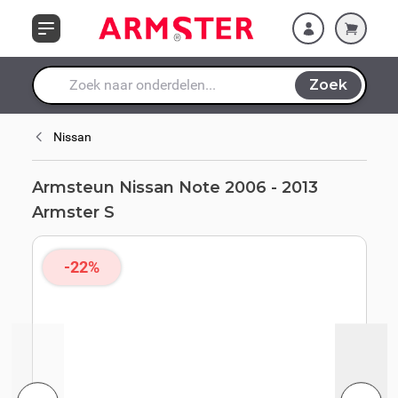
Ga naar de inhoud
Zoek
Waar ben je naar op zoek?
Nissan
Armsteun Nissan Note 2006 - 2013
Armster S
-22%