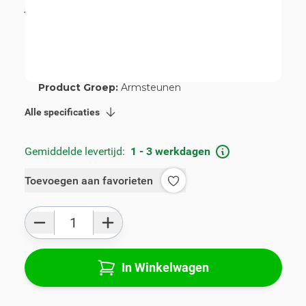
incl. BTW
€ 89,00
Artikelnummer:
V00607
Geschikt voor merk:
Nissan
Geschikt voor model:
Note
Product Groep:
Armsteunen
Alle specificaties
Gemiddelde levertijd:
1 - 3 werkdagen
Toevoegen aan favorieten
Aantal
In Winkelwagen