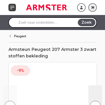
Ga naar de inhoud
Zoek
Waar ben je naar op zoek?
Peugeot
Armsteun Peugeot 207 Armster 3 zwart
stoffen bekleding
-9%