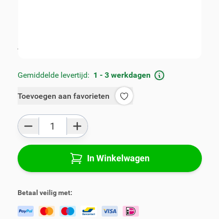
Artikelnummer:
V01614-3-F
Geschikt voor merk:
Peugeot
Geschikt voor model:
207
Product Groep:
Armsteunen
Alle specificaties
Gemiddelde levertijd:
1 - 3 werkdagen
Toevoegen aan favorieten
Aantal
In Winkelwagen
Betaal veilig met: