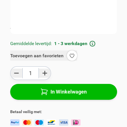
Artikelnummer:
V01606-3-F
Geschikt voor merk:
Peugeot
Geschikt voor model:
208
Product Groep:
Armsteunen
Alle specificaties
Gemiddelde levertijd:
1 - 3 werkdagen
Toevoegen aan favorieten
Aantal
In Winkelwagen
Betaal veilig met: