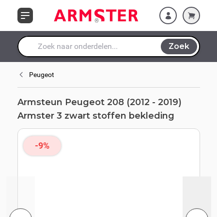
Ga naar de inhoud
stoffen bekleding
Zoek
Waar ben je naar op zoek?
Peugeot
Armsteun Peugeot 208 (2012 - 2019)
Armster 3 zwart stoffen bekleding
-9%