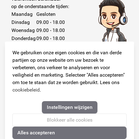
op de onderstaande tijden:
Maandag
Gesloten
Dinsdag
09.00 - 18.00
Woensdag
09.00 - 18.00
Donderdag
09.00 - 18.00
Vrijdag
09.00 - 18.00
We gebruiken onze eigen cookies en die van derde
Zaterdag
Gesloten
partijen op onze website om uw bezoek te
Zondag
Gesloten
verbeteren, ons verkeer te analyseren en voor
veiligheid en marketing. Selecteer "Alles accepteren"
om toe te staan dat ze worden gebruikt. Lees ons
cookiebeleid
.
Volg ons!
Instellingen wijzigen
Blokkeer alle cookies
Alles accepteren
© Copyright 2026
Armster Alle rechten voorbehouden