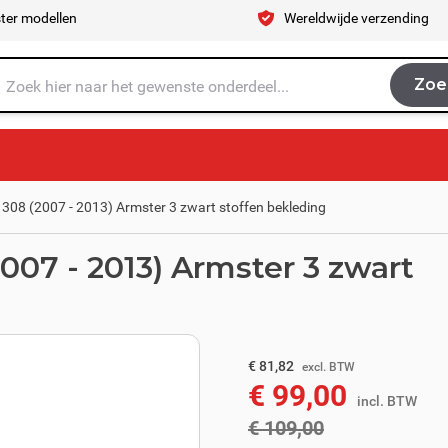
ter modellen
Wereldwijde verzending
Zoe
Zoe
je naar op zoek?
308 (2007 - 2013) Armster 3 zwart stoffen bekleding
07 - 2013) Armster 3 zwart
excl. BTW
€ 90,08
€ 81,82
excl. BTW
€ 99,00
incl. BTW
incl. BTW
€ 109,00