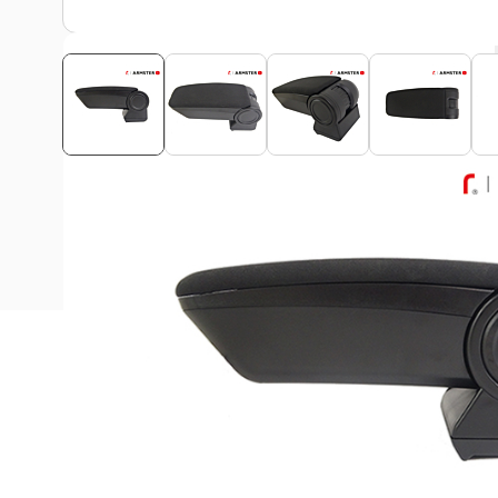
Beschrijving
Deze Armster 3 armsteun is passend voor alle Peugeot 