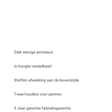
Kleur van de Armster 3 armsteun voor de Peugeot 308 (2
Afmeting zonder adapter: breedte 12 cm, hoogte 15 cm,
Metalen mechaniek aan de binnenkant dat zorgt voor e
en verbeterde duurzaamheid.
Zéér stevige armsteun.
In hoogte verstelbaar!
Stoffen afwerking aan de bovenzijde.
Twee houders voor pennen.
3 Jaar garantie fabrieksgarantie.