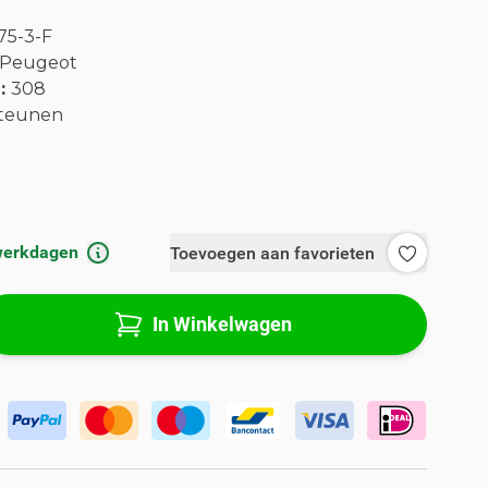
75-3-F
Peugeot
l:
308
teunen
 werkdagen
Toevoegen aan favorieten
In Winkelwagen