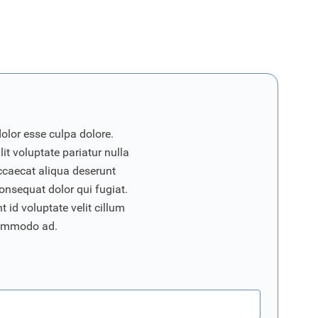
dolor esse culpa dolore.
it voluptate pariatur nulla
ccaecat aliqua deserunt
onsequat dolor qui fugiat.
 id voluptate velit cillum
commodo ad.