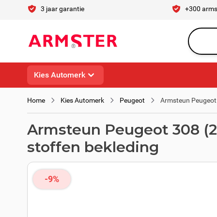
Ga naar de inhoud
3 jaar garantie
+300 arms
Waar ben 
Kies Automerk
Home
Kies Automerk
Peugeot
Armsteun Peugeot 
Armsteun Peugeot 308 (20
stoffen bekleding
-9%