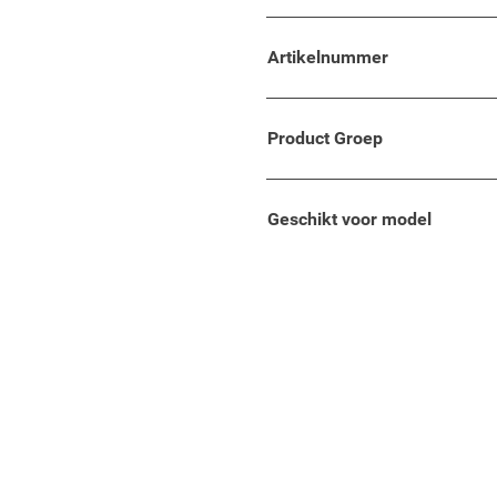
007 - 2013) is zwart.
Artikelnummer
 lengte 33 cm.
en verhoogde belastbaarheid
Product Groep
Geschikt voor model