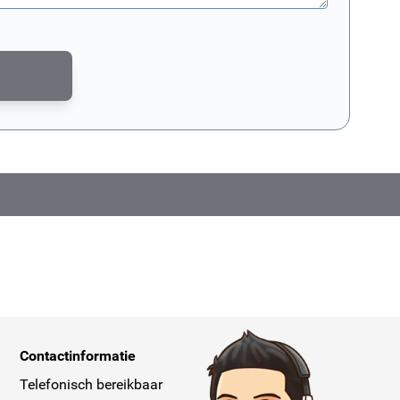
md door reCAPTCHA. Het
privacybeleid van Google
en de
servicevoorwaar
Contactinformatie
Telefonisch bereikbaar