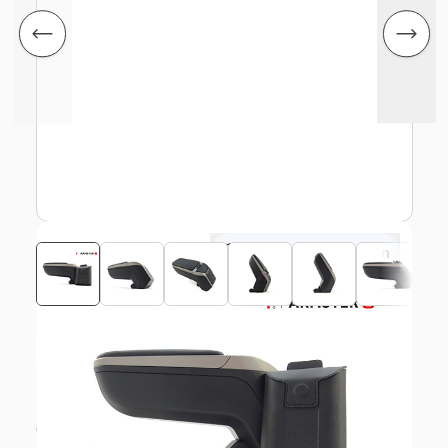
Klik om te vergroten
Bekijk montagehandleiding
€ 95,04
excl. BTW