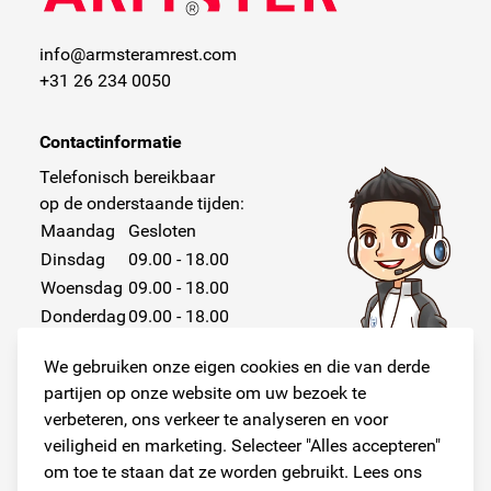
info@armsteramrest.com
+31 26 234 0050
Contactinformatie
Telefonisch bereikbaar
op de onderstaande tijden:
Maandag
Gesloten
Dinsdag
09.00 - 18.00
Woensdag
09.00 - 18.00
Donderdag
09.00 - 18.00
Vrijdag
09.00 - 18.00
We gebruiken onze eigen cookies en die van derde
Zaterdag
Gesloten
partijen op onze website om uw bezoek te
Zondag
Gesloten
verbeteren, ons verkeer te analyseren en voor
veiligheid en marketing. Selecteer "Alles accepteren"
om toe te staan dat ze worden gebruikt. Lees ons