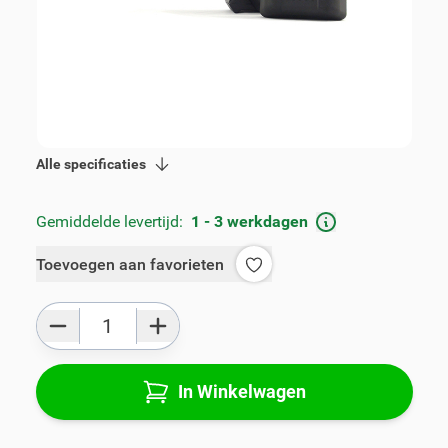
€ 115,00
incl. BTW
Artikelnummer:
V00818
Geschikt voor merk:
Renault
Geschikt voor model:
Twingo
Product Groep:
Armsteunen
Alle specificaties
Gemiddelde levertijd:
1 - 3 werkdagen
Toevoegen aan favorieten
Aantal
In Winkelwagen