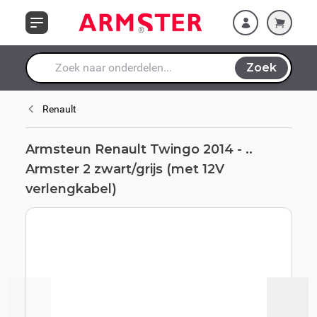
Ga naar de inhoud
zwart/grijs (met
12V verlengkabel)
Zoek
Waar ben je naar op zoek?
Renault
Armsteun Renault Twingo 2014 - ..
Armster 2 zwart/grijs (met 12V
verlengkabel)