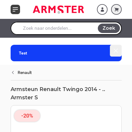
Ga naar de inhoud
Zoek
Waar ben je naar op zoek?
Dismiss
Test
Renault
Armsteun Renault Twingo 2014 - ..
Armster S
-20%