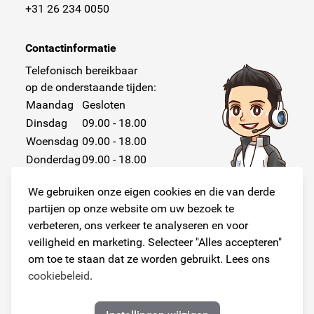
+31 26 234 0050
Contactinformatie
Telefonisch bereikbaar
op de onderstaande tijden:
Maandag
Gesloten
Dinsdag
09.00 - 18.00
Woensdag
09.00 - 18.00
Donderdag
09.00 - 18.00
Vrijdag
09.00 - 18.00
We gebruiken onze eigen cookies en die van derde
Zaterdag
Gesloten
partijen op onze website om uw bezoek te
Zondag
Gesloten
verbeteren, ons verkeer te analyseren en voor
veiligheid en marketing. Selecteer "Alles accepteren"
om toe te staan dat ze worden gebruikt. Lees ons
cookiebeleid
.
Volg ons!