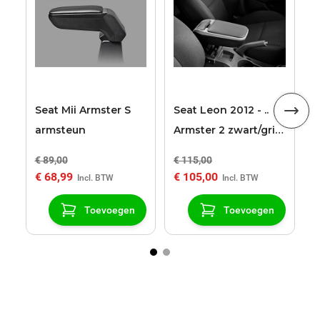
2
2
Seat Mii Armster S
Seat Leon 2012 - ..
armsteun
Armster 2 zwart/grijs
armsteun
€ 89,00
€ 115,00
€
€ 68,99
€ 105,00
€
Toevoegen
Toevoegen