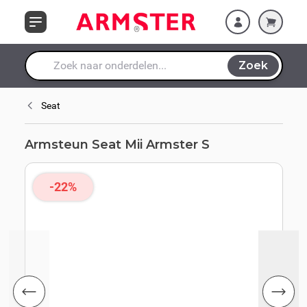
Ga naar de inhoud
Zoek
Waar ben je naar op zoek?
Seat
Armsteun Seat Mii Armster S
-22%