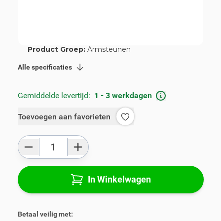
Artikelnummer:
V01576C-S
Geschikt voor merk:
Seat
Geschikt voor model:
Mii
Product Groep:
Armsteunen
Alle specificaties
Gemiddelde levertijd:
1 - 3 werkdagen
Toevoegen aan favorieten
Aantal
In Winkelwagen
Betaal veilig met: