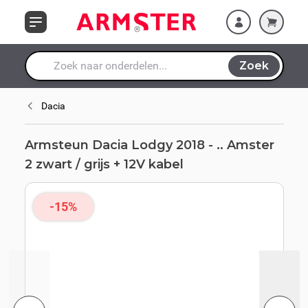
grijs + 12V kabel
Ga naar de inhoud
Zoek
Waar ben je naar op zoek?
Dacia
Armsteun Dacia Lodgy 2018 - .. Amster
2 zwart / grijs + 12V kabel
-15%