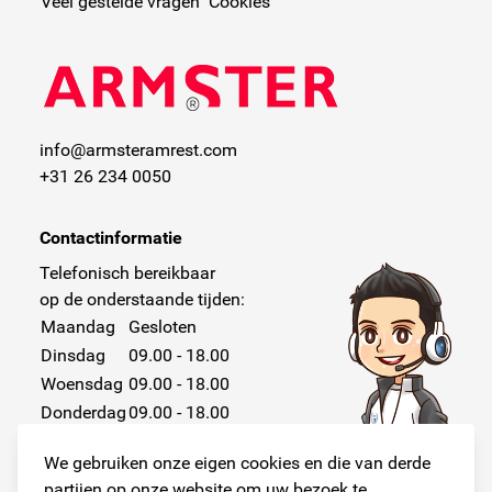
Veel gestelde vragen
Cookies
info@armsteramrest.com
+31 26 234 0050
Contactinformatie
Telefonisch bereikbaar
op de onderstaande tijden:
Maandag
Gesloten
Dinsdag
09.00 - 18.00
Woensdag
09.00 - 18.00
Donderdag
09.00 - 18.00
Vrijdag
09.00 - 18.00
We gebruiken onze eigen cookies en die van derde
Zaterdag
Gesloten
partijen op onze website om uw bezoek te