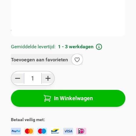
Artikelnummer:
V01032
Geschikt voor merk:
Dacia
Geschikt voor model:
Lodgy
Product Groep:
Armsteunen
Alle specificaties
Gemiddelde levertijd:
1 - 3 werkdagen
Toevoegen aan favorieten
Aantal
In Winkelwagen
Betaal veilig met: