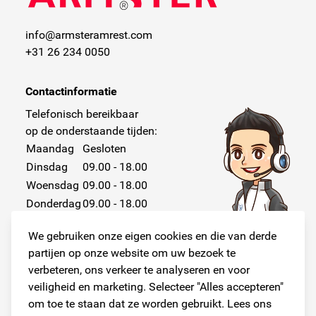
info@armsteramrest.com
+31 26 234 0050
Contactinformatie
Telefonisch bereikbaar
op de onderstaande tijden:
Maandag
Gesloten
Dinsdag
09.00 - 18.00
Woensdag
09.00 - 18.00
Donderdag
09.00 - 18.00
Vrijdag
09.00 - 18.00
We gebruiken onze eigen cookies en die van derde
Zaterdag
Gesloten
partijen op onze website om uw bezoek te
Zondag
Gesloten
verbeteren, ons verkeer te analyseren en voor
veiligheid en marketing. Selecteer "Alles accepteren"
om toe te staan dat ze worden gebruikt. Lees ons