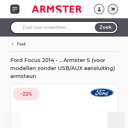
Ga naar de inhoud
USB/AUX
aansluiting)
armsteun
Zoek
Waar ben je naar op zoek?
Ford
Ford Focus 2014 - .. Armster S (voor
modellen zonder USB/AUX aansluiting)
armsteun
-22%