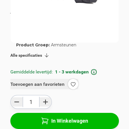
€ 68,99
incl. BTW
incl. BTW
€ 89,00
Artikelnummer:
V00827
Geschikt voor merk:
Ford
Geschikt voor model:
Focus
Product Groep:
Armsteunen
Alle specificaties
Gemiddelde levertijd:
1 - 3 werkdagen
Toevoegen aan favorieten
Aantal
In Winkelwagen