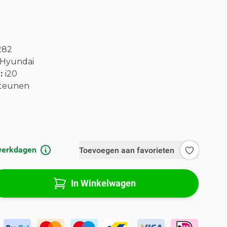
282
Hyundai
l:
i20
teunen
 werkdagen
Toevoegen aan favorieten
In Winkelwagen