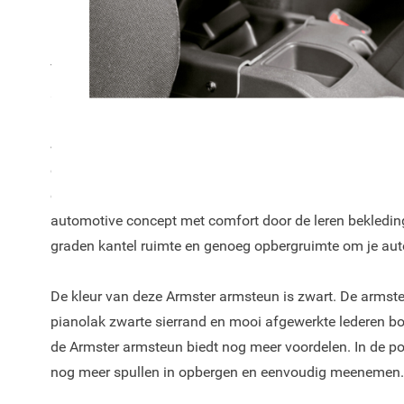
Deze Armster armsteun is ideaal voor lange ritten in je 
Voordeel van deze Armster 2 armsteun is dat je er spull
armsteun is ook in hoogte verstelbaar en naar achter te
Je portemonnee, sleutels, telefoon, kleingeld; ben jij hie
een geschikte plek in de auto? De ArmSter™ 2 biedt hierv
ook nog geschikt voor jouw Hyundai i20 2009 - 2014! D
automotive concept met comfort door de leren bekleding, 
graden kantel ruimte en genoeg opbergruimte om je aut
De kleur van deze Armster armsteun is zwart. De armst
pianolak zwarte sierrand en mooi afgewerkte lederen bo
de Armster armsteun biedt nog meer voordelen. In de po
nog meer spullen in opbergen en eenvoudig meenemen.