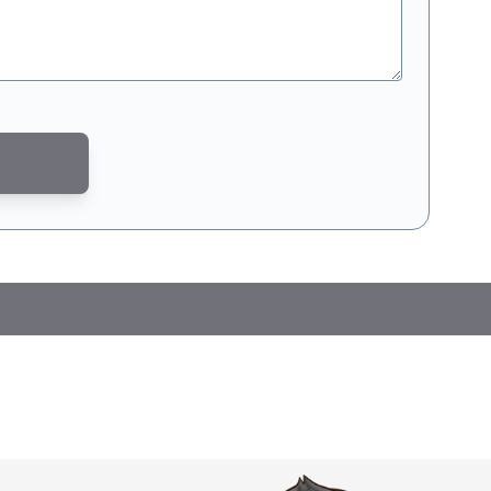
md door reCAPTCHA. Het
privacybeleid van Google
en de
servicevoorwaar