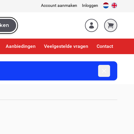
Account aanmaken
Inloggen
ken
k
Aanbiedingen
Veelgestelde vragen
Contact
Dismiss