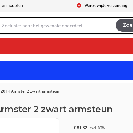
ter modellen
Wereldwijde verzending
Zoe
Zoe
je naar op zoek?
- 2014 Armster 2 zwart armsteun
Armster 2 zwart armsteun
excl. BTW
€ 90,08
€ 81,82
excl. BTW