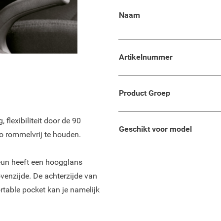
Hyundai i20 2009 - 2014!
Naam
en in kunt opbergen. De
 klappen.
Artikelnummer
rvoor ook altijd opzoek naar
oor de juiste oplossing en is
Product Groep
e armsteun is een uniek
flexibiliteit door de 90
Geschikt voor model
o rommelvrij te houden.
eun heeft een hoogglans
venzijde. De achterzijde van
rtable pocket kan je namelijk