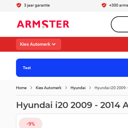
Ga naar de inhoud
3 jaar garantie
+300 arms
Waar ben 
Kies Automerk
Test
Home
Kies Automerk
Hyundai
Hyundai i20 2009 
Hyundai i20 2009 - 2014 
-9%