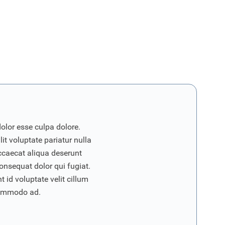
dolor esse culpa dolore.
it voluptate pariatur nulla
ccaecat aliqua deserunt
onsequat dolor qui fugiat.
 id voluptate velit cillum
commodo ad.