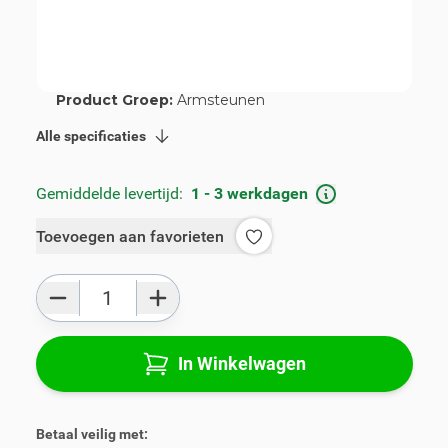
Artikelnummer:
V00973
Geschikt voor merk:
Kia
Geschikt voor model:
Stonic
Product Groep:
Armsteunen
Alle specificaties
Gemiddelde levertijd:
1 - 3 werkdagen
Toevoegen aan favorieten
Aantal
In Winkelwagen
Betaal veilig met: