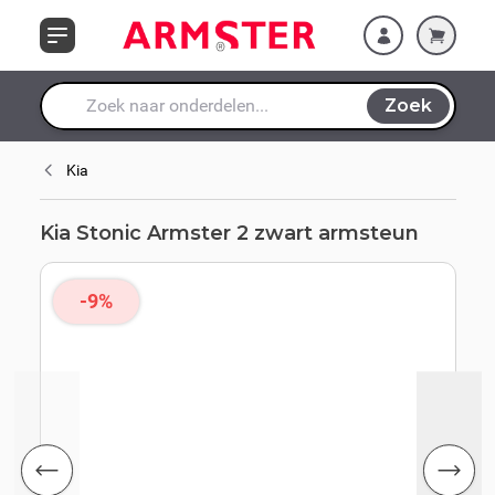
Ga naar de inhoud
Zoek
Waar ben je naar op zoek?
Kia
Kia Stonic Armster 2 zwart armsteun
-9%