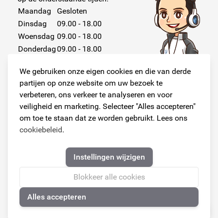
Maandag
Gesloten
Dinsdag
09.00 - 18.00
Woensdag
09.00 - 18.00
Donderdag
09.00 - 18.00
Vrijdag
09.00 - 18.00
We gebruiken onze eigen cookies en die van derde
Zaterdag
Gesloten
partijen op onze website om uw bezoek te
Zondag
Gesloten
verbeteren, ons verkeer te analyseren en voor
veiligheid en marketing. Selecteer "Alles accepteren"
om toe te staan dat ze worden gebruikt. Lees ons
cookiebeleid
.
Volg ons!
Instellingen wijzigen
Blokkeer alle cookies
Alles accepteren
© Copyright 2026
🍪
Armster Alle rechten voorbehouden