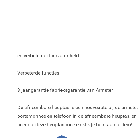
Kleur van de Armster 2 armsteun voor de Peugeot 208 is
De Armster 2 armsteun heeft een geïntegreerde afneem
Metalen mechaniek aan de binnenkant dat zorgt voor e
en verbeterde duurzaamheid.
Verbeterde functies
3 jaar garantie fabrieksgarantie van Armster.
De afneembare heuptas is een nouveauté bij de armsteu
portemonnee en telefoon in de afneembare heuptas, en 
neem je deze heuptas mee en klik je hem aan je riem!