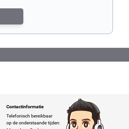
md door reCAPTCHA. Het
privacybeleid van Google
en de
servicevoorwaar
Contactinformatie
Telefonisch bereikbaar
op de onderstaande tijden: