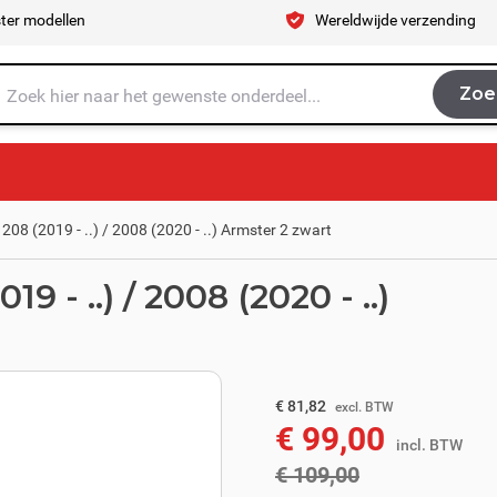
ter modellen
Wereldwijde verzending
Zoe
Zoe
je naar op zoek?
08 (2019 - ..) / 2008 (2020 - ..) Armster 2 zwart
 - ..) / 2008 (2020 - ..)
excl. BTW
€ 90,08
€ 81,82
excl. BTW
€ 99,00
incl. BTW
incl. BTW
€ 109,00