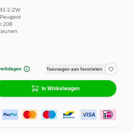
83-2-ZW
Peugeot
l:
208
teunen
 werkdagen
Toevoegen aan favorieten
In Winkelwagen