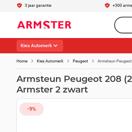
Ga naar de inhoud
3 jaar garantie
+300 arms
Waar ben 
Kies Automerk
Home
Kies Automerk
Peugeot
Armsteun Peugeot 2
Armsteun Peugeot 208 (2019
Armster 2 zwart
-9%