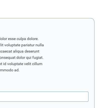
dolor esse culpa dolore.
it voluptate pariatur nulla
ccaecat aliqua deserunt
onsequat dolor qui fugiat.
 id voluptate velit cillum
commodo ad.