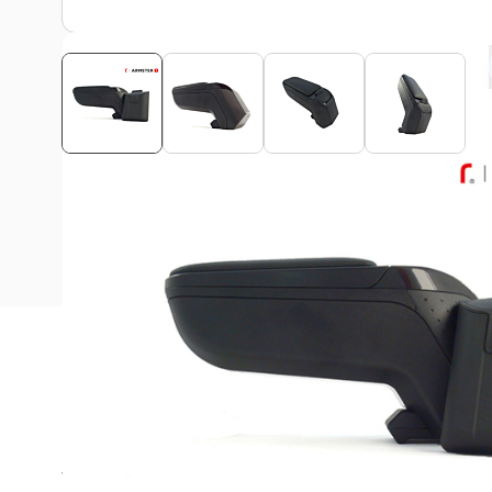
Beschrijving
Deze Armster 2 armsteun is passend voor alle Peugeot
vanaf 2020 modellen!