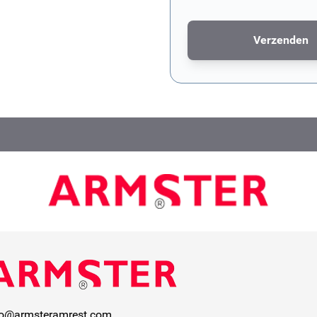
Verzenden
Dit formulier wordt bescher
fo@armsteramrest.com