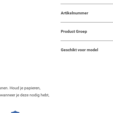
 zwart/grijs.
Artikelnummer
bare heuptas.
Product Groep
en verhoogde belastbaarheid
Geschikt voor model
nen. Houd je papieren,
wanneer je deze nodig hebt,