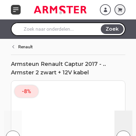
12V kabel
Ga naar de inhoud
Zoek
Waar ben je naar op zoek?
Renault
Armsteun Renault Captur 2017 - ..
Armster 2 zwart + 12V kabel
-8%