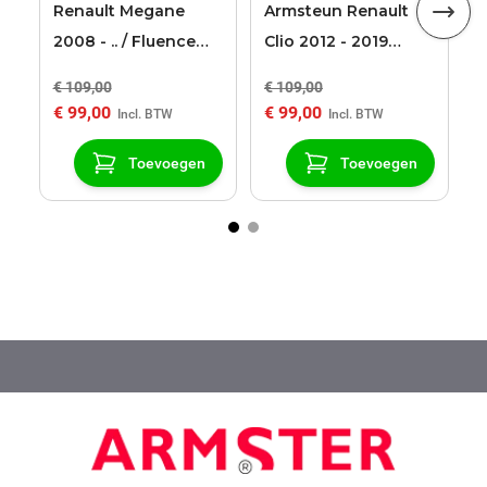
Renault Megane
Armsteun Renault
2008 - .. / Fluence
Clio 2012 - 2019
Armster 2 zwart
Armster 2 zwart
€ 109,00
€ 109,00
€
armsteun
€ 99,00
€ 99,00
€
Toevoegen
Toevoegen