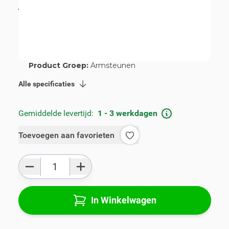
incl. BTW
€ 119,00
Artikelnummer:
V00970
Geschikt voor merk:
Renault
Geschikt voor model:
Captur
Product Groep:
Armsteunen
Alle specificaties
Gemiddelde levertijd:
1 - 3 werkdagen
Toevoegen aan favorieten
Aantal
In Winkelwagen