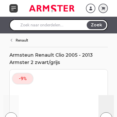
zwart/grijs
Ga naar de inhoud
Zoek
Waar ben je naar op zoek?
Renault
Armsteun Renault Clio 2005 - 2013
Armster 2 zwart/grijs
-9%