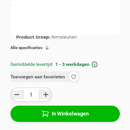
incl. BTW
€ 115,00
Artikelnummer:
V00353
Geschikt voor merk:
Renault
Geschikt voor model:
Clio
Product Groep:
Armsteunen
Alle specificaties
Gemiddelde levertijd:
1 - 3 werkdagen
Toevoegen aan favorieten
Aantal
In Winkelwagen