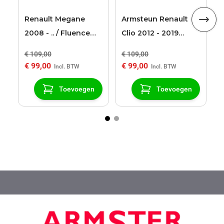
Renault Megane
Armsteun Renault
2008 - .. / Fluence
Clio 2012 - 2019
Armster 2 zwart
Armster 2 zwart
€ 109,00
€ 109,00
€
armsteun
€ 99,00
€ 99,00
€
Toevoegen
Toevoegen