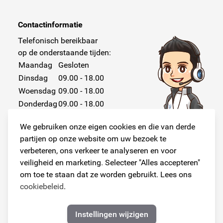
Contactinformatie
Telefonisch bereikbaar
op de onderstaande tijden:
Maandag
Gesloten
Dinsdag
09.00 - 18.00
Woensdag
09.00 - 18.00
Donderdag
09.00 - 18.00
Vrijdag
09.00 - 18.00
We gebruiken onze eigen cookies en die van derde
Zaterdag
Gesloten
partijen op onze website om uw bezoek te
Zondag
Gesloten
verbeteren, ons verkeer te analyseren en voor
veiligheid en marketing. Selecteer "Alles accepteren"
om toe te staan dat ze worden gebruikt. Lees ons
cookiebeleid
.
Volg ons!
Instellingen wijzigen