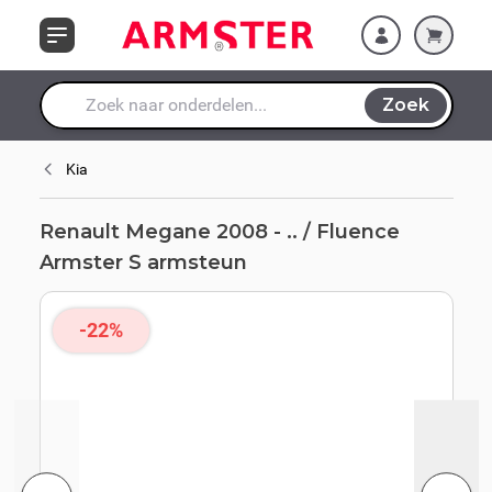
Ga naar de inhoud
Zoek
Waar ben je naar op zoek?
Kia
Renault Megane 2008 - .. / Fluence
Armster S armsteun
-22%