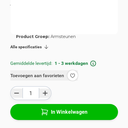
incl. BTW
€ 89,00
Artikelnummer:
V00948B
Geschikt voor merk:
Kia
Geschikt voor model:
Stonic
Product Groep:
Armsteunen
Alle specificaties
Gemiddelde levertijd:
1 - 3 werkdagen
Toevoegen aan favorieten
Aantal
In Winkelwagen