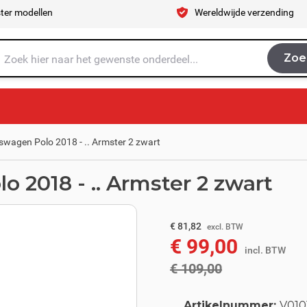
ter modellen
Wereldwijde verzending
Zoe
Zoe
je naar op zoek?
wagen Polo 2018 - .. Armster 2 zwart
 2018 - .. Armster 2 zwart
excl. BTW
€ 90,08
€ 81,82
excl. BTW
€ 99,00
incl. BTW
incl. BTW
€ 109,00
Artikelnummer:
V010