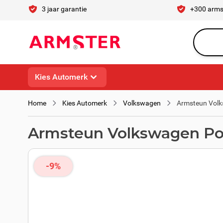
Ga naar de inhoud
3 jaar garantie
+300 arms
Waar ben 
Kies Automerk
Home
Kies Automerk
Volkswagen
Armsteun Volks
Armsteun Volkswagen Polo
-9%