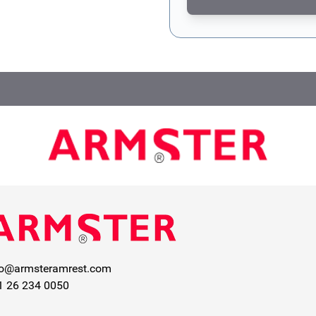
Dit formulier wordt bescher
fo@armsteramrest.com
1 26 234 0050