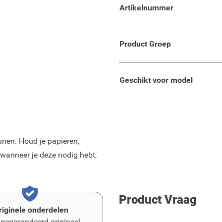
Artikelnummer
bare heuptas.
en verhoogde belastbaarheid
Product Groep
Geschikt voor model
nen. Houd je papieren,
wanneer je deze nodig hebt,
Product Vraag
riginele onderdelen
 gegarandeerd origineel