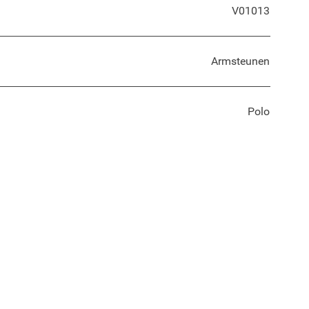
V01013
Armsteunen
Polo