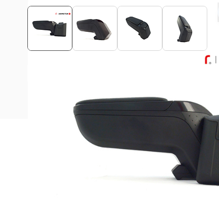
Bekijk montagehandleiding
Beschrijving
Deze Armster 2 armsteun is passend voor de Volkswag
Kleur van de Armster 2 armsteun voor de Volkswagen Po