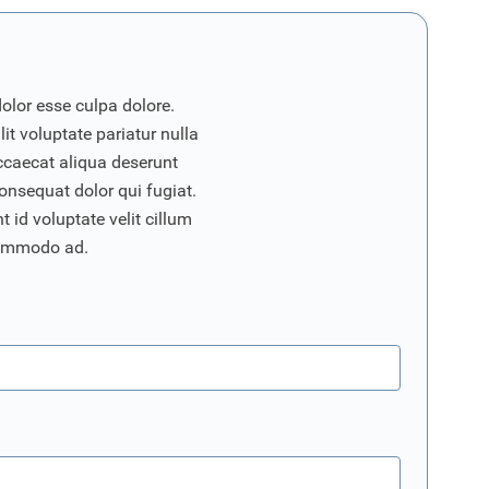
dolor esse culpa dolore.
it voluptate pariatur nulla
ccaecat aliqua deserunt
onsequat dolor qui fugiat.
 id voluptate velit cillum
commodo ad.