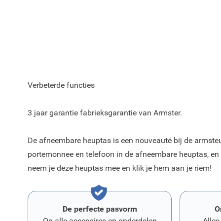
De Armster 2 armsteun heeft een geïntegreerde afneem
Metalen mechaniek aan de binnenkant dat zorgt voor e
en verbeterde duurzaamheid.
Verbeterde functies
3 jaar garantie fabrieksgarantie van Armster.
De afneembare heuptas is een nouveauté bij de armsteu
portemonnee en telefoon in de afneembare heuptas, en 
neem je deze heuptas mee en klik je hem aan je riem!
De perfecte pasvorm
O
Op alle accesoires en onderdelen
Alles