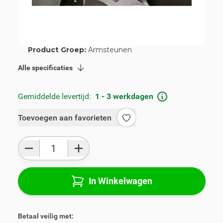
Artikelnummer:
V00831
Geschikt voor merk:
Ford
Geschikt voor model:
B-Max
Product Groep:
Armsteunen
Alle specificaties
Gemiddelde levertijd:
1 - 3 werkdagen
Toevoegen aan favorieten
Aantal
In Winkelwagen
Betaal veilig met: