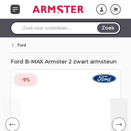
Ga naar de inhoud
Zoek
Waar ben je naar op zoek?
Ford
Ford B-MAX Armster 2 zwart armsteun
-9%