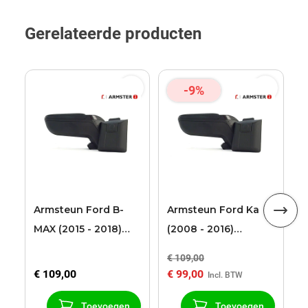
Gerelateerde producten
-9%
F
T
2
R
Armsteun Ford B-
Armsteun Ford Ka
MAX (2015 - 2018)
(2008 - 2016)
Armster 2 zwart
Armster 2 zwart
€ 109,00
€
(voor modellen met
€ 109,00
€ 99,00
€
schuif
middenconsole)
Toevoegen
Toevoegen