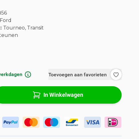
856
Ford
l:
Tourneo, Transit
teunen
 werkdagen
Toevoegen aan favorieten
In Winkelwagen