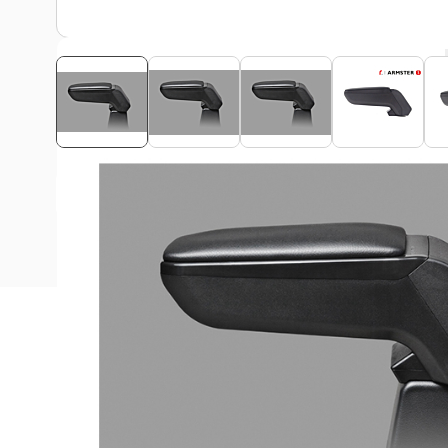
Bekijk montagehandleiding
Beschrijving
Deze Armster S armsteun is geschikt voor alle Ford Trans
LHD modellen.