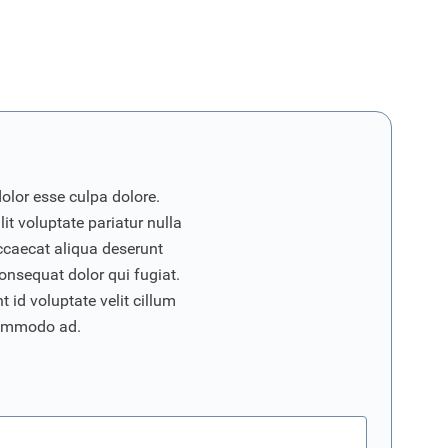
dolor esse culpa dolore.
it voluptate pariatur nulla
ccaecat aliqua deserunt
onsequat dolor qui fugiat.
 id voluptate velit cillum
commodo ad.