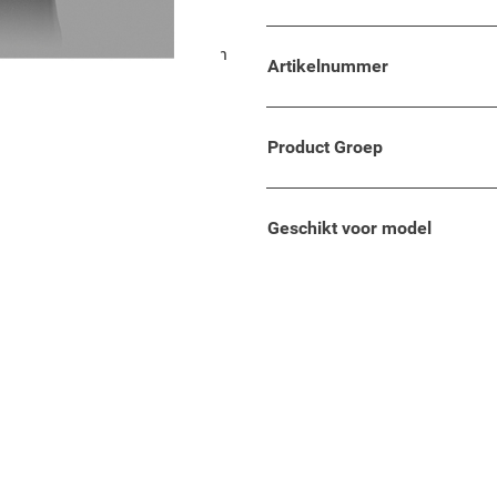
met comfort, flexibiliteit en
Artikelnummer
rfect passende armsteun
Product Groep
to volgens de huidige
Geschikt voor model