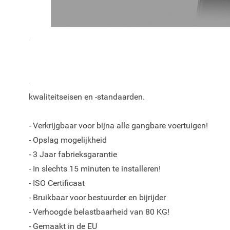
De ArmSter™ S armsteun is een uniek automotive concept 
opbergruimte als kernwoorden.
Door vakkundige specialisten is voor elk model een pe
ontwikkeld welke een goede pasvorm verzekerd in uw au
kwaliteitseisen en -standaarden.
- Verkrijgbaar voor bijna alle gangbare voertuigen!
- Opslag mogelijkheid
- 3 Jaar fabrieksgarantie
- In slechts 15 minuten te installeren!
- ISO Certificaat
- Bruikbaar voor bestuurder en bijrijder
- Verhoogde belastbaarheid van 80 KG!
- Gemaakt in de EU