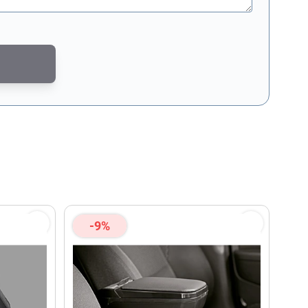
md door reCAPTCHA. Het
privacybeleid van Google
en de
servicevoorwaar
-9%