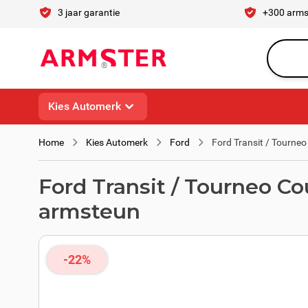
Ga naar de inhoud
3 jaar garantie
+300 arms
Waar ben 
Kies Automerk
Home
Kies Automerk
Ford
Ford Transit / Tourneo
Ford Transit / Tourneo Co
armsteun
-22%