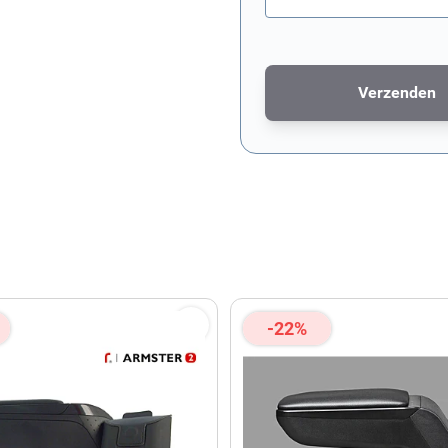
Verzenden
Dit formulier wordt bescher
-22%