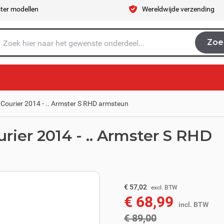
ter modellen
Wereldwijde verzending
Zoe
Zoe
je naar op zoek?
 Courier 2014 - .. Armster S RHD armsteun
urier 2014 - .. Armster S RHD
excl. BTW
€ 73,55
€ 57,02
excl. BTW
€ 68,99
incl. BTW
incl. BTW
€ 89,00