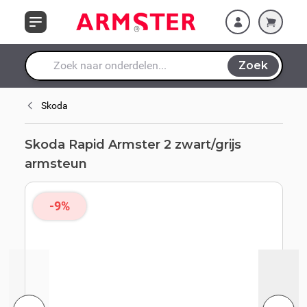
armsteun
Ga naar de inhoud
Zoek
Waar ben je naar op zoek?
Skoda
Skoda Rapid Armster 2 zwart/grijs
armsteun
-9%