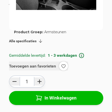
incl. BTW
€ 115,00
Artikelnummer:
V00764
Geschikt voor merk:
Skoda
Geschikt voor model:
Rapid
Product Groep:
Armsteunen
Alle specificaties
Gemiddelde levertijd:
1 - 3 werkdagen
Toevoegen aan favorieten
Aantal
In Winkelwagen