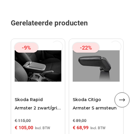
Gerelateerde producten
-9%
-22%
S
A
a
Skoda Rapid
Skoda Citigo
Armster 2 zwart/grijs
Armster S armsteun
armsteun
€ 115,00
€ 89,00
€
€ 105,00
€ 68,99
€