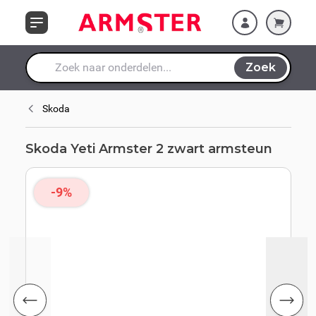
Ga naar de inhoud
Zoek
Waar ben je naar op zoek?
Skoda
Skoda Yeti Armster 2 zwart armsteun
-9%