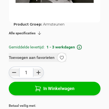
Artikelnummer:
V00292
Geschikt voor merk:
Skoda
Geschikt voor model:
Yeti
Product Groep:
Armsteunen
Alle specificaties
Gemiddelde levertijd:
1 - 3 werkdagen
Toevoegen aan favorieten
Aantal
In Winkelwagen
Betaal veilig met: