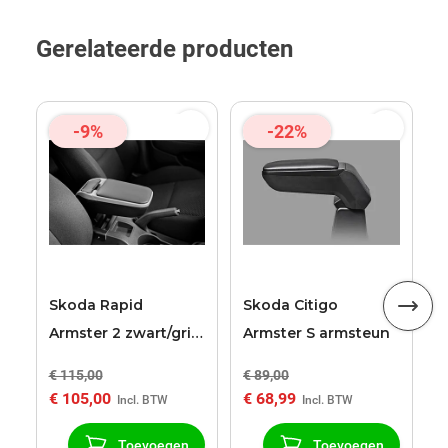
Gerelateerde producten
-9%
-22%
S
A
a
Skoda Rapid
Skoda Citigo
Armster 2 zwart/grijs
Armster S armsteun
armsteun
€ 115,00
€ 89,00
€
€ 105,00
€ 68,99
€
Toevoegen
Toevoegen