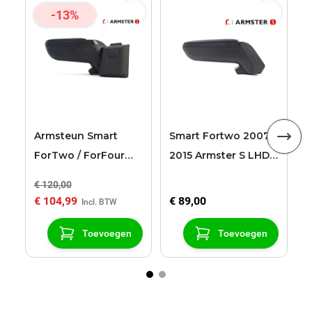
-13%
A
F
2
z
Armsteun Smart
Smart Fortwo 2007 -
ForTwo / ForFour
2015 Armster S LHD
2015 .. Armster 2
armsteun
€ 120,00
€
zwart
€ 104,99
€ 89,00
€
Toevoegen
Toevoegen