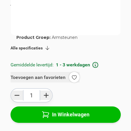
incl. BTW
€ 120,00
Artikelnummer:
V00835
Geschikt voor merk:
Smart
Geschikt voor model:
Forfour, Fortwo
Product Groep:
Armsteunen
Alle specificaties
Gemiddelde levertijd:
1 - 3 werkdagen
Toevoegen aan favorieten
Aantal
In Winkelwagen