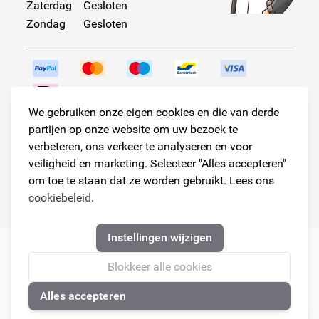
Zaterdag
Gesloten
Zondag
Gesloten
We gebruiken onze eigen cookies en die van derde
Volg ons!
partijen op onze website om uw bezoek te
verbeteren, ons verkeer te analyseren en voor
veiligheid en marketing. Selecteer "Alles accepteren"
om toe te staan dat ze worden gebruikt. Lees ons
© Copyright 2026
cookiebeleid
.
Armster Alle rechten voorbehouden
Instellingen wijzigen
Blokkeer alle cookies
Alles accepteren
🍪