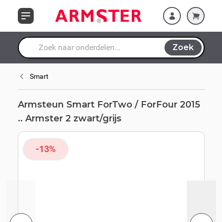
zwart/grijs
Ga naar de inhoud
Zoek
Waar ben je naar op zoek?
Smart
Armsteun Smart ForTwo / ForFour 2015
.. Armster 2 zwart/grijs
-13%