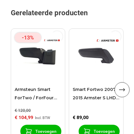
Gerelateerde producten
-13%
A
F
2
z
Armsteun Smart
Smart Fortwo 2007 -
ForTwo / ForFour
2015 Armster S LHD
2015 .. Armster 2
armsteun
€ 120,00
€
zwart
€ 104,99
€ 89,00
€
Toevoegen
Toevoegen