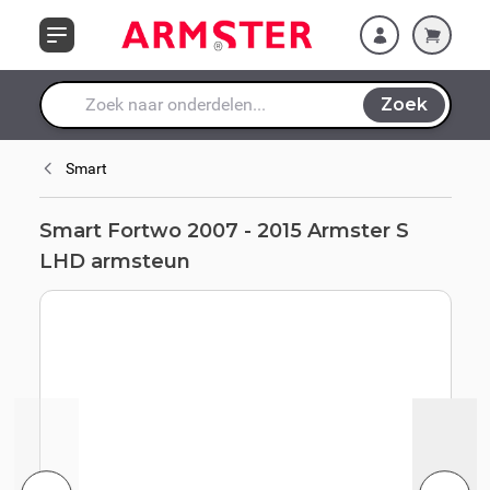
Ga naar de inhoud
Zoek
Waar ben je naar op zoek?
Smart
Smart Fortwo 2007 - 2015 Armster S
LHD armsteun