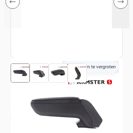
Klik om te vergroten
Bekijk montagehandleiding
€ 73,55
excl. BTW
€ 89,00
incl. BTW