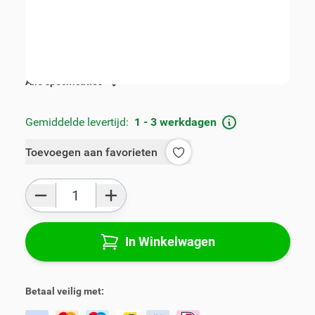
Artikelnummer:
V00760
Geschikt voor merk:
Smart
Product Groep:
Armsteunen
Alle specificaties
Gemiddelde levertijd:
1 - 3 werkdagen
Toevoegen aan favorieten
Aantal
In Winkelwagen
Betaal veilig met: